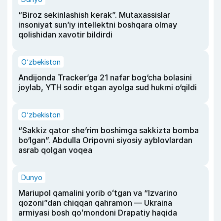
“Biroz sekinlashish kerak”. Mutaxassislar
insoniyat sun’iy intellektni boshqara olmay
qolishidan xavotir bildirdi
O‘zbekiston
Andijonda Tracker’ga 21 nafar bog‘cha bolasini
joylab, YTH sodir etgan ayolga sud hukmi o‘qildi
O‘zbekiston
“Sakkiz qator she’rim boshimga sakkizta bomba
bo‘lgan”. Abdulla Oripovni siyosiy ayblovlardan
asrab qolgan voqea
Dunyo
Mariupol qamalini yorib oʻtgan va “Izvarino
qozoni”dan chiqqan qahramon — Ukraina
armiyasi bosh qoʻmondoni Drapatiy haqida