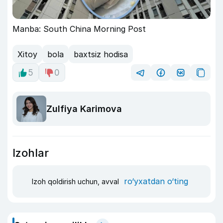
Manba: South China Morning Post
Xitoy
bola
baxtsiz hodisa
5
0
Zulfiya Karimova
Izohlar
ro‘yxatdan o‘ting
Izoh qoldirish uchun, avval