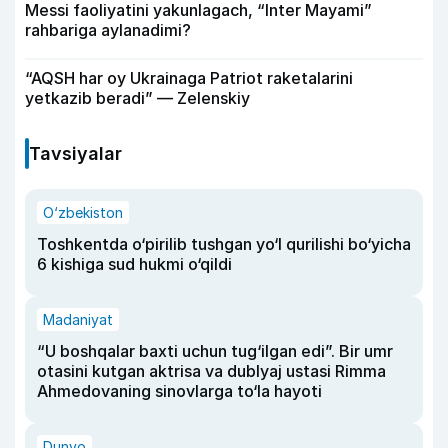
Messi faoliyatini yakunlagach, “Inter Mayami”
rahbariga aylanadimi?
“AQSH har oy Ukrainaga Patriot raketalarini
yetkazib beradi” — Zelenskiy
Tavsiyalar
O‘zbekiston
Toshkentda o‘pirilib tushgan yo‘l qurilishi bo‘yicha
6 kishiga sud hukmi o‘qildi
Madaniyat
“U boshqalar baxti uchun tug‘ilgan edi”. Bir umr
otasini kutgan aktrisa va dublyaj ustasi Rimma
Ahmedovaning sinovlarga to‘la hayoti
Dunyo