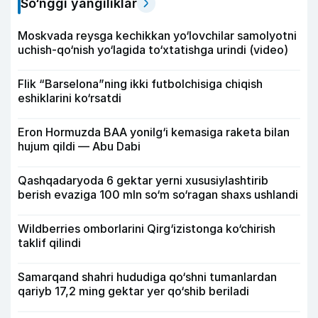
So‘nggi yangiliklar
Moskvada reysga kechikkan yo‘lovchilar samolyotni
uchish-qo‘nish yo‘lagida to‘xtatishga urindi (video)
Flik “Barselona”ning ikki futbolchisiga chiqish
eshiklarini ko‘rsatdi
Eron Hormuzda BAA yonilg‘i kemasiga raketa bilan
hujum qildi — Abu Dabi
Qashqadaryoda 6 gektar yerni xususiylashtirib
berish evaziga 100 mln so‘m so‘ragan shaxs ushlandi
Wildberries omborlarini Qirg‘izistonga ko‘chirish
taklif qilindi
Samarqand shahri hududiga qo‘shni tumanlardan
qariyb 17,2 ming gektar yer qo‘shib beriladi