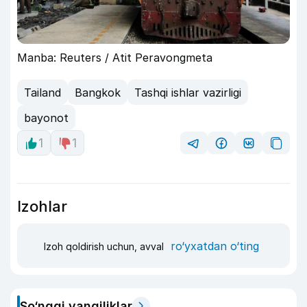
Manba: Reuters / Atit Peravongmeta
Tailand
Bangkok
Tashqi ishlar vazirligi
bayonot
1
1
Izohlar
ro‘yxatdan o‘ting
Izoh qoldirish uchun, avval
So‘nggi yangiliklar