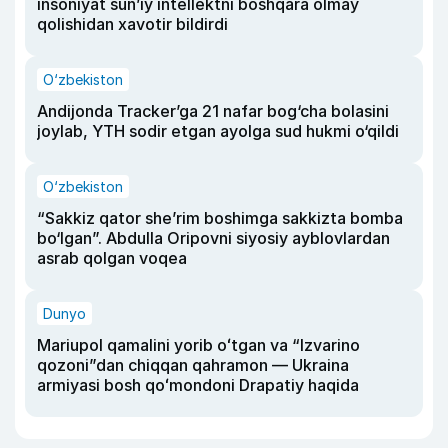
insoniyat sun’iy intellektni boshqara olmay
qolishidan xavotir bildirdi
O‘zbekiston
Andijonda Tracker’ga 21 nafar bog‘cha bolasini
joylab, YTH sodir etgan ayolga sud hukmi o‘qildi
O‘zbekiston
“Sakkiz qator she’rim boshimga sakkizta bomba
bo‘lgan”. Abdulla Oripovni siyosiy ayblovlardan
asrab qolgan voqea
Dunyo
Mariupol qamalini yorib oʻtgan va “Izvarino
qozoni”dan chiqqan qahramon — Ukraina
armiyasi bosh qoʻmondoni Drapatiy haqida