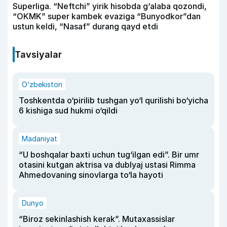
Superliga. “Neftchi” yirik hisobda g‘alaba qozondi,
“OKMK” super kambek evaziga “Bunyodkor”dan
ustun keldi, “Nasaf” durang qayd etdi
Tavsiyalar
O‘zbekiston
Toshkentda o‘pirilib tushgan yo‘l qurilishi bo‘yicha
6 kishiga sud hukmi o‘qildi
Madaniyat
“U boshqalar baxti uchun tug‘ilgan edi”. Bir umr
otasini kutgan aktrisa va dublyaj ustasi Rimma
Ahmedovaning sinovlarga to‘la hayoti
Dunyo
“Biroz sekinlashish kerak”. Mutaxassislar