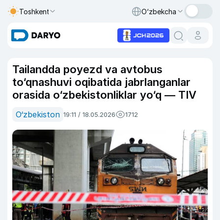
Toshkent
O‘zbekcha
Tailandda poyezd va avtobus
to‘qnashuvi oqibatida jabrlanganlar
orasida o‘zbekistonliklar yo‘q — TIV
O‘zbekiston
19:11 / 18.05.2026
1712