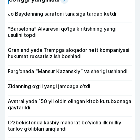
Jo Baydenning saratoni tanasiga tarqab ketdi
“Barselona” Alvaresni qo‘lga kiritishning yangi
usulini topdi
Grenlandiyada Trampga aloqador neft kompaniyasi
hukumat ruxsatisiz ish boshladi
Farg‘onada “Mansur Kazanskiy” va sherigi ushlandi
Zidanning o‘g‘li yangi jamoaga o‘tdi
Avstraliyada 150 yil oldin olingan kitob kutubxonaga
qaytarildi
O‘zbekistonda kasbiy mahorat bo‘yicha ilk milliy
tanlov g‘oliblari aniqlandi