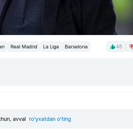
ri
Real Madrid
La Liga
Barselona
48
uchun, avval
ro‘yxatdan o‘ting