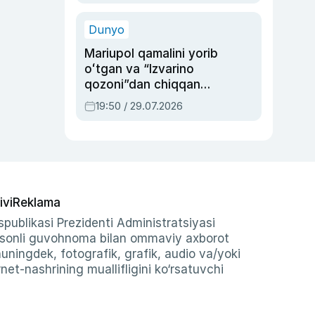
qolgan voqea
Dunyo
Mariupol qamalini yorib
oʻtgan va “Izvarino
qozoni”dan chiqqan
qahramon — Ukraina
19:50 / 29.07.2026
armiyasi bosh
qoʻmondoni Drapatiy
haqida
ivi
Reklama
publikasi Prezidenti Administratsiyasi
-sonli guvohnoma bilan ommaviy axborot
shuningdek, fotografik, grafik, audio va/yoki
et-nashrining muallifligini ko‘rsatuvchi