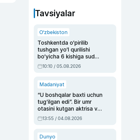
Tavsiyalar
O‘zbekiston
Toshkentda o‘pirilib
tushgan yo‘l qurilishi
bo‘yicha 6 kishiga sud
hukmi o‘qildi
10:10 / 05.08.2026
Madaniyat
“U boshqalar baxti uchun
tug‘ilgan edi”. Bir umr
otasini kutgan aktrisa va
dublyaj ustasi Rimma
13:55 / 04.08.2026
Ahmedovaning
sinovlarga to‘la hayoti
Dunyo