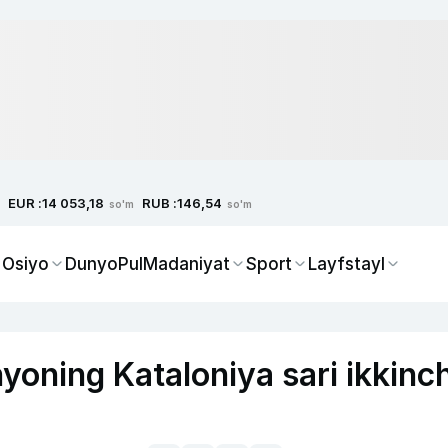
EUR :
RUB :
14 053,18
146,54
so'm
so'm
 Osiyo
Dunyo
Pul
Madaniyat
Sport
Layfstayl
yoning Kataloniya sari ikkinch