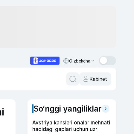
O‘zbekcha
Kabinet
So‘nggi yangiliklar
i
Avstriya kansleri onalar mehnati
haqidagi gaplari uchun uzr