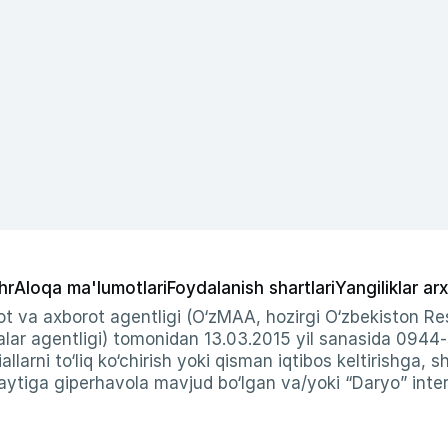
hr
Aloqa ma'lumotlari
Foydalanish shartlari
Yangiliklar arx
t va axborot agentligi (O‘zMAA, hozirgi O‘zbekiston Res
ar agentligi) tomonidan 13.03.2015 yil sanasida 0944
allarni to‘liq ko‘chirish yoki qisman iqtibos keltirishga, 
ytiga giperhavola mavjud bo‘lgan va/yoki “Daryo” intern