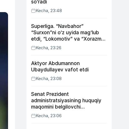
so‘radi
Kecha, 23:48
Superliga. “Navbahor”
“Surxon”ni o‘z uyida mag‘lub
etdi, “Lokomotiv” va “Xorazm”
uyda g‘alaba qozondi
Kecha, 23:26
Aktyor Abdu­mannon
Ubaydullayev vafot etdi
Kecha, 23:08
Senat Prezident
administratsiyasining huquqiy
maqomini belgilovchi
konstitutsiyaviy qonunni
Kecha, 23:06
ma’qulladi