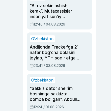
“Biroz sekinlashish
kerak”. Mutaxassislar
insoniyat sun’iy
intellektni boshqara
12:40 / 04.08.2026
olmay qolishidan xavotir
bildirdi
O‘zbekiston
Andijonda Tracker’ga 21
nafar bog‘cha bolasini
joylab, YTH sodir etgan
ayolga sud hukmi o‘qildi
23:41 / 03.08.2026
O‘zbekiston
“Sakkiz qator she’rim
boshimga sakkizta
bomba bo‘lgan”. Abdulla
Oripovni siyosiy
12:24 / 01.08.2026
ayblovlardan asrab