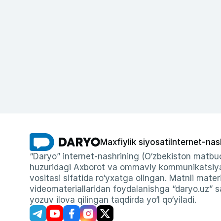
Maxfiylik siyosati
Internet-nas
“Daryo” internet-nashrining (O‘zbekiston matbuo
huzuridagi Axborot va ommaviy kommunikatsiyal
vositasi sifatida ro‘yxatga olingan. Matnli materi
videomateriallaridan foydalanishga “daryo.uz” sa
yozuv ilova qilingan taqdirda yo‘l qo‘yiladi.