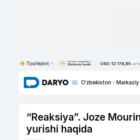
Toshkent
USD :
12 178,85
so'm
O‘zbekiston
Markaziy
“Reaksiya”. Joze Mourin
yurishi haqida