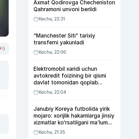
Axmat Qodirovga Checheniston
Qahramoni unvoni berildi
Kecha, 22:31
“Manchester Siti” tarixiy
transferni yakunladi
9
Kecha, 22:06
Elektromobil xaridi uchun
avtokredit foizining bir qismi
davlat tomonidan qoplab
berilishi mumkin
Kecha, 22:04
Janubiy Koreya futbolida yirik
mojaro: xorijlik hakamlarga jinsiy
xizmatlar ko‘rsatilgani ma’lum
qilindi
Kecha, 21:35