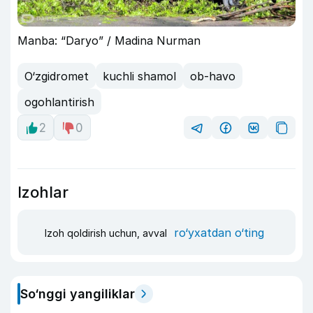
Manba: “Daryo” / Madina Nurman
O‘zgidromet
kuchli shamol
ob-havo
ogohlantirish
2
0
Izohlar
ro‘yxatdan o‘ting
Izoh qoldirish uchun, avval
So‘nggi yangiliklar