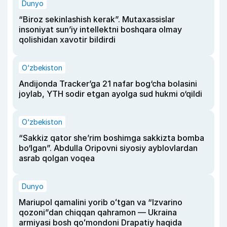
Dunyo
“Biroz sekinlashish kerak”. Mutaxassislar
insoniyat sun’iy intellektni boshqara olmay
qolishidan xavotir bildirdi
O‘zbekiston
Andijonda Tracker’ga 21 nafar bog‘cha bolasini
joylab, YTH sodir etgan ayolga sud hukmi o‘qildi
O‘zbekiston
“Sakkiz qator she’rim boshimga sakkizta bomba
bo‘lgan”. Abdulla Oripovni siyosiy ayblovlardan
asrab qolgan voqea
Dunyo
Mariupol qamalini yorib oʻtgan va “Izvarino
qozoni”dan chiqqan qahramon — Ukraina
armiyasi bosh qoʻmondoni Drapatiy haqida