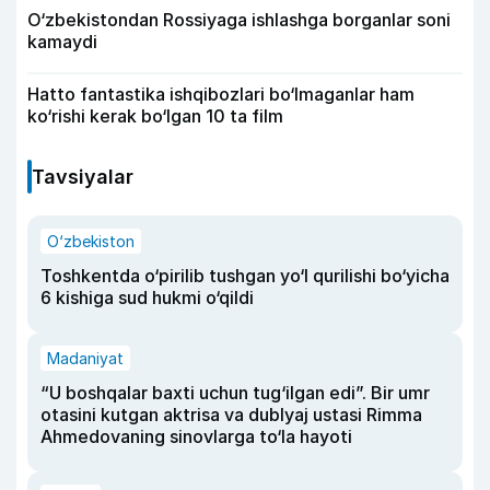
O‘zbekistondan Rossiyaga ishlashga borganlar soni
kamaydi
Hatto fantastika ishqibozlari bo‘lmaganlar ham
ko‘rishi kerak bo‘lgan 10 ta film
Tavsiyalar
O‘zbekiston
Toshkentda o‘pirilib tushgan yo‘l qurilishi bo‘yicha
6 kishiga sud hukmi o‘qildi
Madaniyat
“U boshqalar baxti uchun tug‘ilgan edi”. Bir umr
otasini kutgan aktrisa va dublyaj ustasi Rimma
Ahmedovaning sinovlarga to‘la hayoti