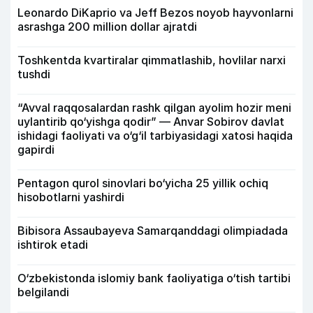
Leonardo DiKaprio va Jeff Bezos noyob hayvonlarni
asrashga 200 million dollar ajratdi
Toshkentda kvartiralar qimmatlashib, hovlilar narxi
tushdi
“Avval raqqosalardan rashk qilgan ayolim hozir meni
uylantirib qo‘yishga qodir” — Anvar Sobirov davlat
ishidagi faoliyati va o‘g‘il tarbiyasidagi xatosi haqida
gapirdi
Pentagon qurol sinovlari bo‘yicha 25 yillik ochiq
hisobotlarni yashirdi
Bibisora Assaubayeva Samarqanddagi olimpiadada
ishtirok etadi
O‘zbekistonda islomiy bank faoliyatiga o‘tish tartibi
belgilandi