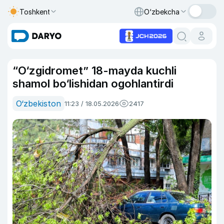
Toshkent
O‘zbekcha
“O‘zgidromet” 18-mayda kuchli
shamol bo‘lishidan ogohlantirdi
O‘zbekiston
11:23 / 18.05.2026
2417