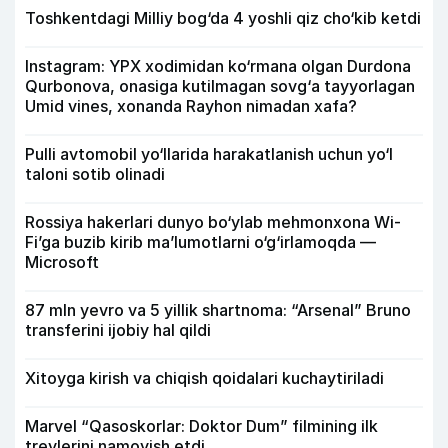
Toshkentdagi Milliy bog‘da 4 yoshli qiz cho‘kib ketdi
Instagram: YPX xodimidan ko‘rmana olgan Durdona
Qurbonova, onasiga kutilmagan sovg‘a tayyorlagan
Umid vines, xonanda Rayhon nimadan xafa?
Pulli avtomobil yo‘llarida harakatlanish uchun yo‘l
taloni sotib olinadi
Rossiya hakerlari dunyo bo‘ylab mehmonxona Wi-
Fi’ga buzib kirib ma’lumotlarni o‘g‘irlamoqda —
Microsoft
87 mln yevro va 5 yillik shartnoma: “Arsenal” Bruno
transferini ijobiy hal qildi
Xitoyga kirish va chiqish qoidalari kuchaytiriladi
Marvel “Qasoskorlar: Doktor Dum” filmining ilk
treylerini namoyish etdi