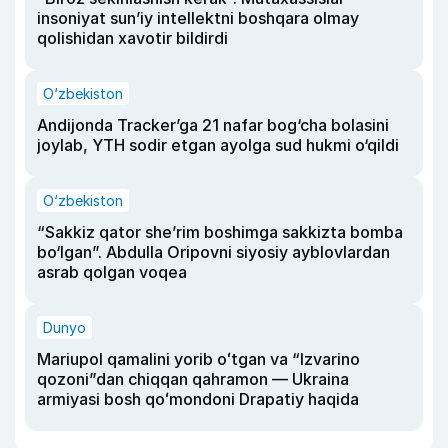
insoniyat sun’iy intellektni boshqara olmay
qolishidan xavotir bildirdi
O‘zbekiston
Andijonda Tracker’ga 21 nafar bog‘cha bolasini
joylab, YTH sodir etgan ayolga sud hukmi o‘qildi
O‘zbekiston
“Sakkiz qator she’rim boshimga sakkizta bomba
bo‘lgan”. Abdulla Oripovni siyosiy ayblovlardan
asrab qolgan voqea
Dunyo
Mariupol qamalini yorib oʻtgan va “Izvarino
qozoni”dan chiqqan qahramon — Ukraina
armiyasi bosh qoʻmondoni Drapatiy haqida