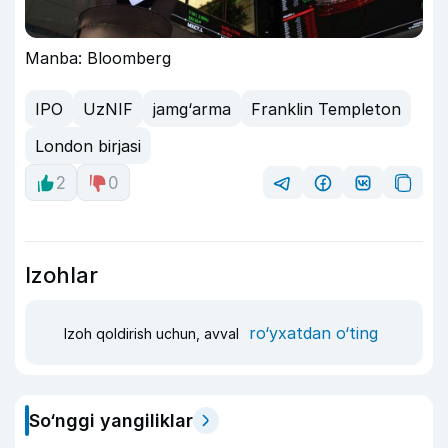
Manba: Bloomberg
IPO
UzNIF
jamg‘arma
Franklin Templeton
London birjasi
2
0
Izohlar
ro‘yxatdan o‘ting
Izoh qoldirish uchun, avval
So‘nggi yangiliklar