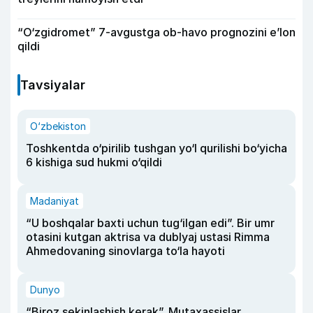
“O‘zgidromet” 7-avgustga ob-havo prognozini e’lon
qildi
Tavsiyalar
O‘zbekiston
Toshkentda o‘pirilib tushgan yo‘l qurilishi bo‘yicha
6 kishiga sud hukmi o‘qildi
Madaniyat
“U boshqalar baxti uchun tug‘ilgan edi”. Bir umr
otasini kutgan aktrisa va dublyaj ustasi Rimma
Ahmedovaning sinovlarga to‘la hayoti
Dunyo
“Biroz sekinlashish kerak”. Mutaxassislar