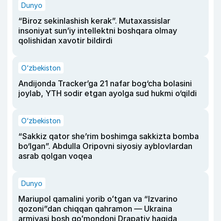
Dunyo
“Biroz sekinlashish kerak”. Mutaxassislar
insoniyat sun’iy intellektni boshqara olmay
qolishidan xavotir bildirdi
O‘zbekiston
Andijonda Tracker’ga 21 nafar bog‘cha bolasini
joylab, YTH sodir etgan ayolga sud hukmi o‘qildi
O‘zbekiston
“Sakkiz qator she’rim boshimga sakkizta bomba
bo‘lgan”. Abdulla Oripovni siyosiy ayblovlardan
asrab qolgan voqea
Dunyo
Mariupol qamalini yorib oʻtgan va “Izvarino
qozoni”dan chiqqan qahramon — Ukraina
armiyasi bosh qoʻmondoni Drapatiy haqida