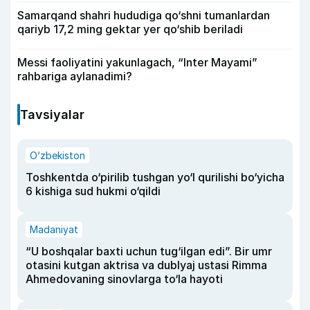
Samarqand shahri hududiga qo‘shni tumanlardan
qariyb 17,2 ming gektar yer qo‘shib beriladi
Messi faoliyatini yakunlagach, “Inter Mayami”
rahbariga aylanadimi?
Tavsiyalar
O‘zbekiston
Toshkentda o‘pirilib tushgan yo‘l qurilishi bo‘yicha
6 kishiga sud hukmi o‘qildi
Madaniyat
“U boshqalar baxti uchun tug‘ilgan edi”. Bir umr
otasini kutgan aktrisa va dublyaj ustasi Rimma
Ahmedovaning sinovlarga to‘la hayoti