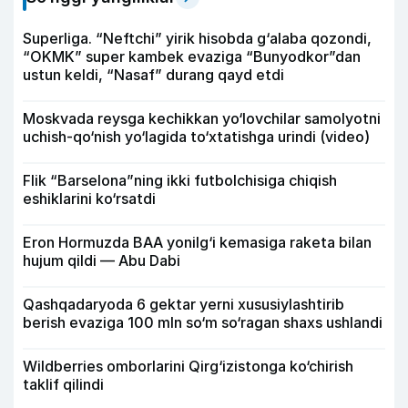
Superliga. “Neftchi” yirik hisobda g‘alaba qozondi,
“OKMK” super kambek evaziga “Bunyodkor”dan
ustun keldi, “Nasaf” durang qayd etdi
Moskvada reysga kechikkan yo‘lovchilar samolyotni
uchish-qo‘nish yo‘lagida to‘xtatishga urindi (video)
Flik “Barselona”ning ikki futbolchisiga chiqish
eshiklarini ko‘rsatdi
Eron Hormuzda BAA yonilg‘i kemasiga raketa bilan
hujum qildi — Abu Dabi
Qashqadaryoda 6 gektar yerni xususiylashtirib
berish evaziga 100 mln so‘m so‘ragan shaxs ushlandi
Wildberries omborlarini Qirg‘izistonga ko‘chirish
taklif qilindi