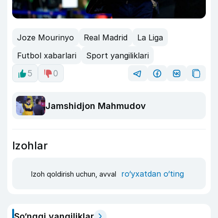
Joze Mourinyo
Real Madrid
La Liga
Futbol xabarlari
Sport yangiliklari
5
0
Jamshidjon Mahmudov
Izohlar
ro‘yxatdan o‘ting
Izoh qoldirish uchun, avval
So‘nggi yangiliklar