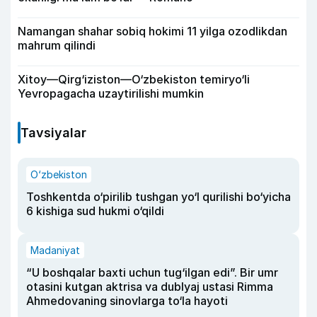
Namangan shahar sobiq hokimi 11 yilga ozodlikdan
mahrum qilindi
Xitoy—Qirg‘iziston—O‘zbekiston temiryo‘li
Yevropagacha uzaytirilishi mumkin
Tavsiyalar
O‘zbekiston
Toshkentda o‘pirilib tushgan yo‘l qurilishi bo‘yicha
6 kishiga sud hukmi o‘qildi
Madaniyat
“U boshqalar baxti uchun tug‘ilgan edi”. Bir umr
otasini kutgan aktrisa va dublyaj ustasi Rimma
Ahmedovaning sinovlarga to‘la hayoti