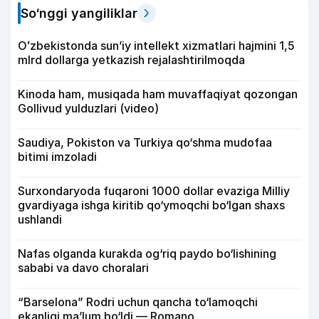
So‘nggi yangiliklar
Oʻzbekistonda sunʼiy intellekt xizmatlari hajmini 1,5
mlrd dollarga yetkazish rejalashtirilmoqda
Kinoda ham, musiqada ham muvaffaqiyat qozongan
Gollivud yulduzlari (video)
Saudiya, Pokiston va Turkiya qo‘shma mudofaa
bitimi imzoladi
Surxondaryoda fuqaroni 1000 dollar evaziga Milliy
gvardiyaga ishga kiritib qo‘ymoqchi bo‘lgan shaxs
ushlandi
Nafas olganda kurakda og‘riq paydo bo‘lishining
sababi va davo choralari
“Barselona” Rodri uchun qancha to‘lamoqchi
ekanligi ma’lum bo‘ldi — Romano