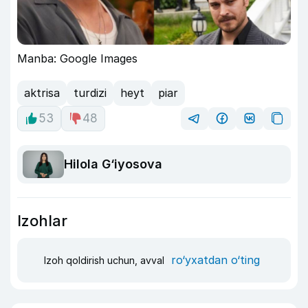
Manba: Google Images
aktrisa
turdizi
heyt
piar
53
48
Hilola G‘iyosova
Izohlar
ro‘yxatdan o‘ting
Izoh qoldirish uchun, avval