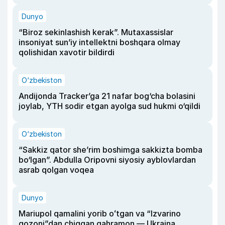
Dunyo
“Biroz sekinlashish kerak”. Mutaxassislar
insoniyat sun’iy intellektni boshqara olmay
qolishidan xavotir bildirdi
O‘zbekiston
Andijonda Tracker’ga 21 nafar bog‘cha bolasini
joylab, YTH sodir etgan ayolga sud hukmi o‘qildi
O‘zbekiston
“Sakkiz qator she’rim boshimga sakkizta bomba
bo‘lgan”. Abdulla Oripovni siyosiy ayblovlardan
asrab qolgan voqea
Dunyo
Mariupol qamalini yorib oʻtgan va “Izvarino
qozoni”dan chiqqan qahramon — Ukraina