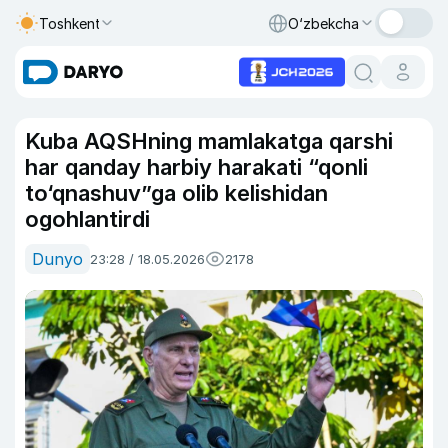
Toshkent
O‘zbekcha
Kuba AQSHning mamlakatga qarshi
har qanday harbiy harakati “qonli
to‘qnashuv”ga olib kelishidan
ogohlantirdi
Dunyo
23:28 / 18.05.2026
2178