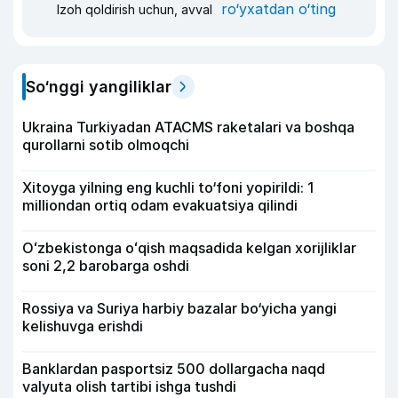
ro‘yxatdan o‘ting
Izoh qoldirish uchun, avval
So‘nggi yangiliklar
Ukraina Turkiyadan ATACMS raketalari va boshqa
qurollarni sotib olmoqchi
Xitoyga yilning eng kuchli to‘foni yopirildi: 1
milliondan ortiq odam evakuatsiya qilindi
Oʻzbekistonga oʻqish maqsadida kelgan xorijliklar
soni 2,2 barobarga oshdi
Rossiya va Suriya harbiy bazalar bo‘yicha yangi
kelishuvga erishdi
Banklardan pasportsiz 500 dollargacha naqd
valyuta olish tartibi ishga tushdi