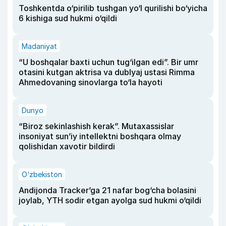
Toshkentda o‘pirilib tushgan yo‘l qurilishi bo‘yicha
6 kishiga sud hukmi o‘qildi
Madaniyat
“U boshqalar baxti uchun tug‘ilgan edi”. Bir umr
otasini kutgan aktrisa va dublyaj ustasi Rimma
Ahmedovaning sinovlarga to‘la hayoti
Dunyo
“Biroz sekinlashish kerak”. Mutaxassislar
insoniyat sun’iy intellektni boshqara olmay
qolishidan xavotir bildirdi
O‘zbekiston
Andijonda Tracker’ga 21 nafar bog‘cha bolasini
joylab, YTH sodir etgan ayolga sud hukmi o‘qildi