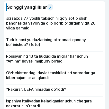
So‘nggi yangiliklar
Jizzaxda 77 yoshli taksichini qo‘y sotib olish
bahonasida yaylovga olib borib o‘ldirgan yigit 20
yilga qamaldi
Turk kinosi yulduzlarining ota-onasi qanday
ko‘rinishda? (foto)
Rossiyaning 13 ta hududida migrantlar uchun
“Amina” ilovasi majburiy bo‘ladi
O‘zbekistondagi davlat tashkilotlari serverlariga
kiberhujumlar aniqlandi
“Rakurs”. UEFA nimadan qo‘rqdi?
Ispaniya Italiyadan keladiganlar uchun chegara
nazoratini oʻrnatdi