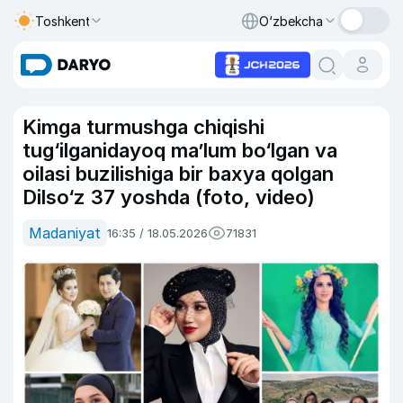
Toshkent
O‘zbekcha
Kimga turmushga chiqishi
tug‘ilganidayoq ma’lum bo‘lgan va
oilasi buzilishiga bir baxya qolgan
Dilso‘z 37 yoshda (foto, video)
Madaniyat
16:35 / 18.05.2026
71831