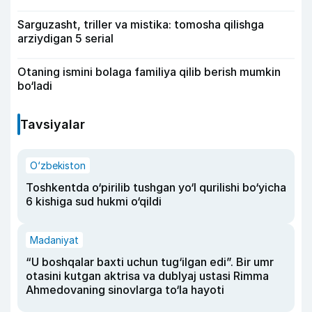
Sarguzasht, triller va mistika: tomosha qilishga
arziydigan 5 serial
Otaning ismini bolaga familiya qilib berish mumkin
bo‘ladi
Tavsiyalar
O‘zbekiston
Toshkentda o‘pirilib tushgan yo‘l qurilishi bo‘yicha
6 kishiga sud hukmi o‘qildi
Madaniyat
“U boshqalar baxti uchun tug‘ilgan edi”. Bir umr
otasini kutgan aktrisa va dublyaj ustasi Rimma
Ahmedovaning sinovlarga to‘la hayoti