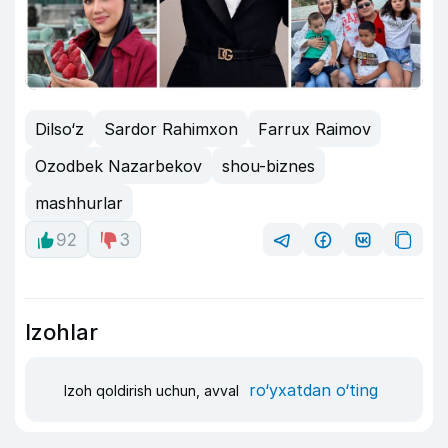
Dilso‘z
Sardor Rahimxon
Farrux Raimov
Ozodbek Nazarbekov
shou-biznes
mashhurlar
92
3
Izohlar
ro‘yxatdan o‘ting
Izoh qoldirish uchun, avval