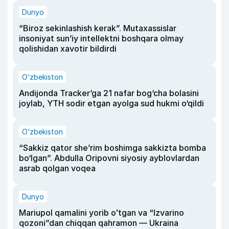
Dunyo
“Biroz sekinlashish kerak”. Mutaxassislar
insoniyat sun’iy intellektni boshqara olmay
qolishidan xavotir bildirdi
O‘zbekiston
Andijonda Tracker’ga 21 nafar bog‘cha bolasini
joylab, YTH sodir etgan ayolga sud hukmi o‘qildi
O‘zbekiston
“Sakkiz qator she’rim boshimga sakkizta bomba
bo‘lgan”. Abdulla Oripovni siyosiy ayblovlardan
asrab qolgan voqea
Dunyo
Mariupol qamalini yorib oʻtgan va “Izvarino
qozoni”dan chiqqan qahramon — Ukraina