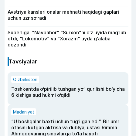
Avstriya kansleri onalar mehnati haqidagi gaplari
uchun uzr so‘radi
Superliga. “Navbahor” “Surxon”ni o‘z uyida mag‘lub
etdi, “Lokomotiv” va “Xorazm” uyda g‘alaba
qozondi
Tavsiyalar
O‘zbekiston
Toshkentda o‘pirilib tushgan yo‘l qurilishi bo‘yicha
6 kishiga sud hukmi o‘qildi
Madaniyat
“U boshqalar baxti uchun tug‘ilgan edi”. Bir umr
otasini kutgan aktrisa va dublyaj ustasi Rimma
Ahmedovaning sinovlarga to‘la hayoti