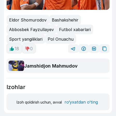
Eldor Shomurodov
Bashakshehir
Abbosbek Fayzullayev
Futbol xabarlari
Sport yangiliklari
Pol Onuachu
18
0
Jamshidjon Mahmudov
Izohlar
ro‘yxatdan o‘ting
Izoh qoldirish uchun, avval