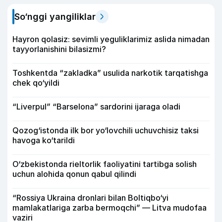
So‘nggi yangiliklar
Hayron qolasiz: sevimli yeguliklarimiz aslida nimadan
tayyorlanishini bilasizmi?
Toshkentda “zakladka” usulida narkotik tarqatishga
chek qo‘yildi
“Liverpul” “Barselona” sardorini ijaraga oladi
Qozog‘istonda ilk bor yo‘lovchili uchuvchisiz taksi
havoga ko‘tarildi
O‘zbekistonda rieltorlik faoliyatini tartibga solish
uchun alohida qonun qabul qilindi
“Rossiya Ukraina dronlari bilan Boltiqbo‘yi
mamlakatlariga zarba bermoqchi” — Litva mudofaa
vaziri