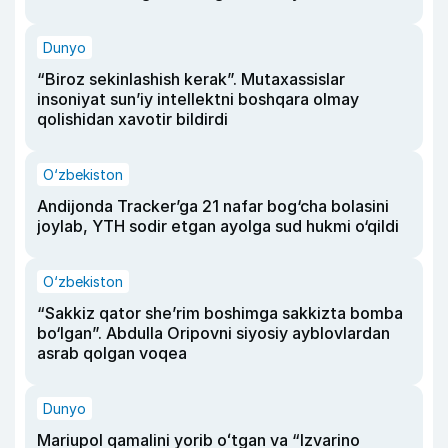
Dunyo
“Biroz sekinlashish kerak”. Mutaxassislar
insoniyat sun’iy intellektni boshqara olmay
qolishidan xavotir bildirdi
O‘zbekiston
Andijonda Tracker’ga 21 nafar bog‘cha bolasini
joylab, YTH sodir etgan ayolga sud hukmi o‘qildi
O‘zbekiston
“Sakkiz qator she’rim boshimga sakkizta bomba
bo‘lgan”. Abdulla Oripovni siyosiy ayblovlardan
asrab qolgan voqea
Dunyo
Mariupol qamalini yorib oʻtgan va “Izvarino