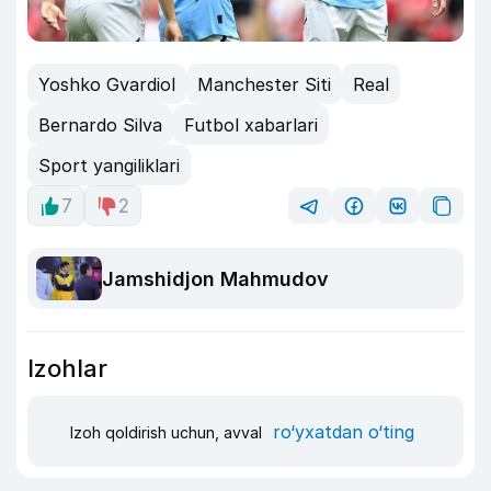
Yoshko Gvardiol
Manchester Siti
Real
Bernardo Silva
Futbol xabarlari
Sport yangiliklari
7
2
Jamshidjon Mahmudov
Izohlar
ro‘yxatdan o‘ting
Izoh qoldirish uchun, avval