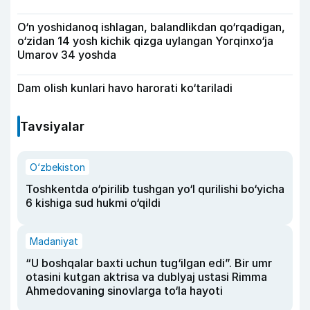
O‘n yoshidanoq ishlagan, balandlikdan qo‘rqadigan,
o‘zidan 14 yosh kichik qizga uylangan Yorqinxo‘ja
Umarov 34 yoshda
Dam olish kunlari havo harorati ko‘tariladi
Tavsiyalar
O‘zbekiston
Toshkentda o‘pirilib tushgan yo‘l qurilishi bo‘yicha
6 kishiga sud hukmi o‘qildi
Madaniyat
“U boshqalar baxti uchun tug‘ilgan edi”. Bir umr
otasini kutgan aktrisa va dublyaj ustasi Rimma
Ahmedovaning sinovlarga to‘la hayoti