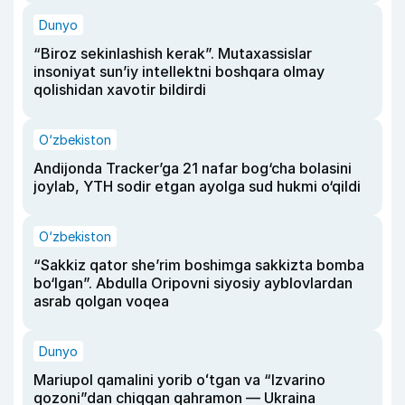
Dunyo
“Biroz sekinlashish kerak”. Mutaxassislar
insoniyat sun’iy intellektni boshqara olmay
qolishidan xavotir bildirdi
O‘zbekiston
Andijonda Tracker’ga 21 nafar bog‘cha bolasini
joylab, YTH sodir etgan ayolga sud hukmi o‘qildi
O‘zbekiston
“Sakkiz qator she’rim boshimga sakkizta bomba
bo‘lgan”. Abdulla Oripovni siyosiy ayblovlardan
asrab qolgan voqea
Dunyo
Mariupol qamalini yorib oʻtgan va “Izvarino
qozoni”dan chiqqan qahramon — Ukraina