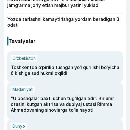
jamg‘arma joriy etish majburiyatini yukladi
Yozda terlashni kamaytirishga yordam beradigan 3
odat
Tavsiyalar
O‘zbekiston
Toshkentda o‘pirilib tushgan yo‘l qurilishi bo‘yicha
6 kishiga sud hukmi o‘qildi
Madaniyat
“U boshqalar baxti uchun tug‘ilgan edi”. Bir umr
otasini kutgan aktrisa va dublyaj ustasi Rimma
Ahmedovaning sinovlarga to‘la hayoti
Dunyo