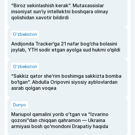
“Biroz sekinlashish kerak”. Mutaxassislar
insoniyat sun’iy intellektni boshqara olmay
qolishidan xavotir bildirdi
O‘zbekiston
Andijonda Tracker’ga 21 nafar bog‘cha bolasini
joylab, YTH sodir etgan ayolga sud hukmi o‘qildi
O‘zbekiston
“Sakkiz qator she’rim boshimga sakkizta bomba
bo‘lgan”. Abdulla Oripovni siyosiy ayblovlardan
asrab qolgan voqea
Dunyo
Mariupol qamalini yorib oʻtgan va “Izvarino
qozoni”dan chiqqan qahramon — Ukraina
armiyasi bosh qoʻmondoni Drapatiy haqida