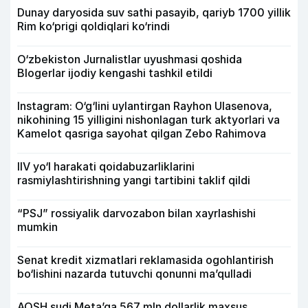
Dunay daryosida suv sathi pasayib, qariyb 1700 yillik
Rim ko‘prigi qoldiqlari ko‘rindi
O‘zbekiston Jurnalistlar uyushmasi qoshida
Blogerlar ijodiy kengashi tashkil etildi
Instagram: O‘g‘lini uylantirgan Rayhon Ulasenova,
nikohining 15 yilligini nishonlagan turk aktyorlari va
Kamelot qasriga sayohat qilgan Zebo Rahimova
IIV yo‘l harakati qoidabuzarliklarini
rasmiylashtirishning yangi tartibini taklif qildi
“PSJ” rossiyalik darvozabon bilan xayrlashishi
mumkin
Senat kredit xizmatlari reklamasida ogohlantirish
bo‘lishini nazarda tutuvchi qonunni ma’qulladi
AQSH sudi Meta’ga 567 mln dollarlik maxsus