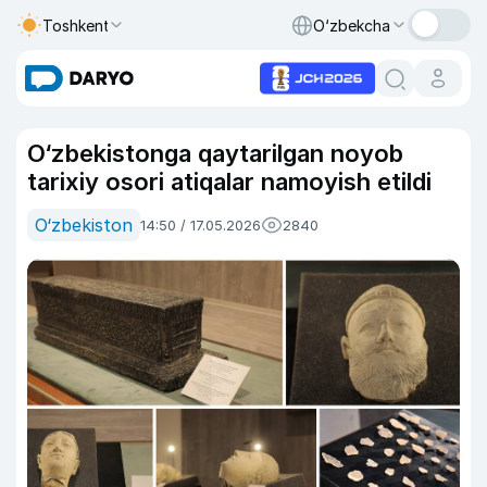
Toshkent
O‘zbekcha
O‘zbekistonga qaytarilgan noyob
tarixiy osori atiqalar namoyish etildi
O‘zbekiston
14:50 / 17.05.2026
2840