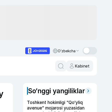
O‘zbekcha
Kabinet
So‘nggi yangiliklar
y
Toshkent hokimligi “Qo‘yliq
avenue” mojarosi yuzasidan