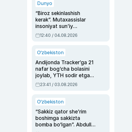
Dunyo
“Biroz sekinlashish
kerak”. Mutaxassislar
insoniyat sun’iy
intellektni boshqara
12:40 / 04.08.2026
olmay qolishidan xavotir
bildirdi
O‘zbekiston
Andijonda Tracker’ga 21
nafar bog‘cha bolasini
joylab, YTH sodir etgan
ayolga sud hukmi o‘qildi
23:41 / 03.08.2026
O‘zbekiston
“Sakkiz qator she’rim
boshimga sakkizta
bomba bo‘lgan”. Abdulla
Oripovni siyosiy