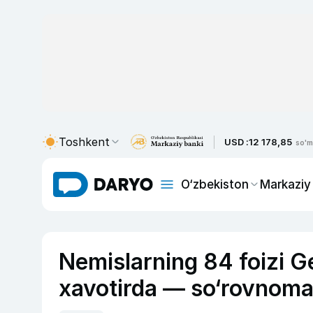
Toshkent
USD :
12 178,85
so'm
O‘zbekiston
Markaziy
Nemislarning 84 foizi G
xavotirda — so‘rovnom