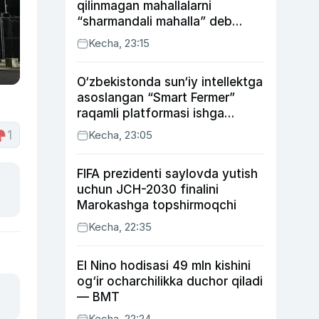
qilinmagan mahallalarni
“sharmandali mahalla” deb
belgilash boshlandi
Kecha, 23:15
O‘zbekistonda sun‘iy intellektga
asoslangan “Smart Fermer”
raqamli platformasi ishga
tushiriladi
1
Kecha, 23:05
FIFA prezidenti saylovda yutish
uchun JCH-2030 finalini
Marokashga topshirmoqchi
Kecha, 22:35
El Nino hodisasi 49 mln kishini
og‘ir ocharchilikka duchor qiladi
— BMT
Kecha, 22:24