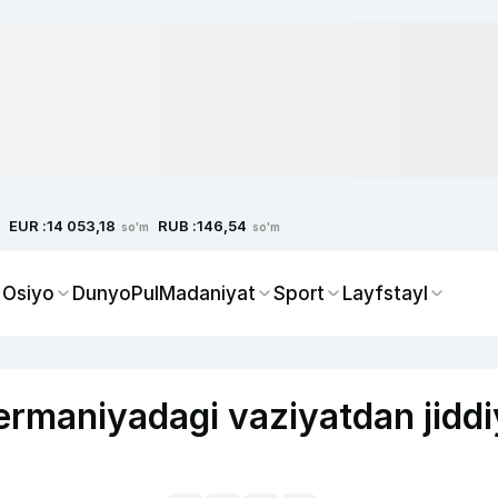
EUR :
RUB :
14 053,18
146,54
so'm
so'm
 Osiyo
Dunyo
Pul
Madaniyat
Sport
Layfstayl
ermaniyadagi vaziyatdan jiddi
a