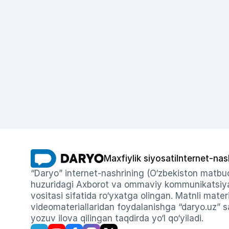
Maxfiylik siyosati
Internet-nas
“Daryo” internet-nashrining (O‘zbekiston matbuo
huzuridagi Axborot va ommaviy kommunikatsiyal
vositasi sifatida ro‘yxatga olingan. Matnli materi
videomateriallaridan foydalanishga “daryo.uz” sa
yozuv ilova qilingan taqdirda yo‘l qo‘yiladi.