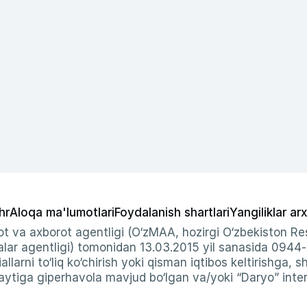
hr
Aloqa ma'lumotlari
Foydalanish shartlari
Yangiliklar arx
t va axborot agentligi (O‘zMAA, hozirgi O‘zbekiston Res
ar agentligi) tomonidan 13.03.2015 yil sanasida 0944
allarni to‘liq ko‘chirish yoki qisman iqtibos keltirishga, 
ytiga giperhavola mavjud bo‘lgan va/yoki “Daryo” intern