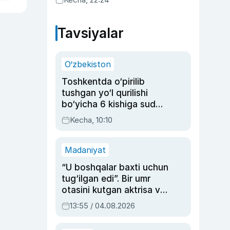
Tavsiyalar
O‘zbekiston
Toshkentda o‘pirilib
tushgan yo‘l qurilishi
bo‘yicha 6 kishiga sud
hukmi o‘qildi
Kecha, 10:10
Madaniyat
“U boshqalar baxti uchun
tug‘ilgan edi”. Bir umr
otasini kutgan aktrisa va
dublyaj ustasi Rimma
13:55 / 04.08.2026
Ahmedovaning
sinovlarga to‘la hayoti