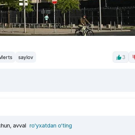
 Merts
saylov
3
uchun, avval
ro‘yxatdan o‘ting