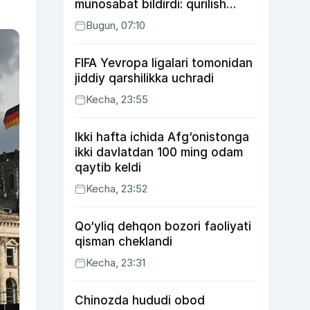
munosabat bildirdi: qurilish
ishlarining 53 foizi yakunlangan
Bugun, 07:10
FIFA Yevropa ligalari tomonidan
jiddiy qarshilikka uchradi
Kecha, 23:55
Ikki hafta ichida Afg‘onistonga
ikki davlatdan 100 ming odam
qaytib keldi
Kecha, 23:52
Qo‘yliq dehqon bozori faoliyati
qisman cheklandi
Kecha, 23:31
Chinozda hududi obod