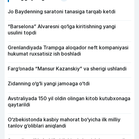
Jo Baydenning saratoni tanasiga tarqab ketdi
“Barselona” Alvaresni qo‘lga kiritishning yangi
usulini topdi
Grenlandiyada Trampga aloqador neft kompaniyasi
hukumat ruxsatisiz ish boshladi
Farg‘onada “Mansur Kazanskiy” va sherigi ushlandi
Zidanning o‘g‘li yangi jamoaga o‘tdi
Avstraliyada 150 yil oldin olingan kitob kutubxonaga
qaytarildi
O‘zbekistonda kasbiy mahorat bo‘yicha ilk milliy
tanlov g‘oliblari aniqlandi