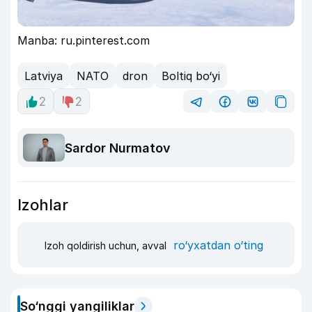
Manba: ru.pinterest.com
Latviya
NATO
dron
Boltiq bo‘yi
2
2
Sardor Nurmatov
Izohlar
ro‘yxatdan o‘ting
Izoh qoldirish uchun, avval
So‘nggi yangiliklar