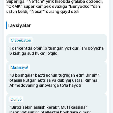
Superliga. “Neftchi” yirik hisobda g‘alaba qozondi,
“OKMK” super kambek evaziga “Bunyodkor”dan
ustun keldi, “Nasaf” durang qayd etdi
Tavsiyalar
O‘zbekiston
Toshkentda o‘pirilib tushgan yo‘l qurilishi bo‘yicha
6 kishiga sud hukmi o‘qildi
Madaniyat
“U boshqalar baxti uchun tug‘ilgan edi”. Bir umr
otasini kutgan aktrisa va dublyaj ustasi Rimma
Ahmedovaning sinovlarga to‘la hayoti
Dunyo
“Biroz sekinlashish kerak”. Mutaxassislar
insoniyat sun’iy intellektni boshqara olmay