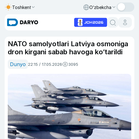
Toshkent
O‘zbekcha
NATO samolyotlari Latviya osmoniga
dron kirgani sabab havoga ko‘tarildi
Dunyo
22:15 / 17.05.2026
3095