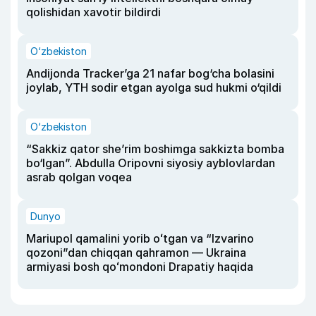
qolishidan xavotir bildirdi
O‘zbekiston
Andijonda Tracker’ga 21 nafar bog‘cha bolasini
joylab, YTH sodir etgan ayolga sud hukmi o‘qildi
O‘zbekiston
“Sakkiz qator she’rim boshimga sakkizta bomba
bo‘lgan”. Abdulla Oripovni siyosiy ayblovlardan
asrab qolgan voqea
Dunyo
Mariupol qamalini yorib oʻtgan va “Izvarino
qozoni”dan chiqqan qahramon — Ukraina
armiyasi bosh qoʻmondoni Drapatiy haqida