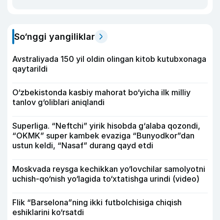
So‘nggi yangiliklar
Avstraliyada 150 yil oldin olingan kitob kutubxonaga
qaytarildi
O‘zbekistonda kasbiy mahorat bo‘yicha ilk milliy
tanlov g‘oliblari aniqlandi
Superliga. “Neftchi” yirik hisobda g‘alaba qozondi,
“OKMK” super kambek evaziga “Bunyodkor”dan
ustun keldi, “Nasaf” durang qayd etdi
Moskvada reysga kechikkan yo‘lovchilar samolyotni
uchish-qo‘nish yo‘lagida to‘xtatishga urindi (video)
Flik “Barselona”ning ikki futbolchisiga chiqish
eshiklarini ko‘rsatdi