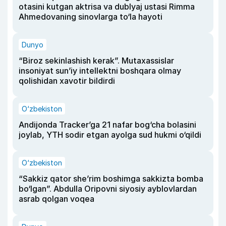
otasini kutgan aktrisa va dublyaj ustasi Rimma
Ahmedovaning sinovlarga to‘la hayoti
Dunyo
“Biroz sekinlashish kerak”. Mutaxassislar
insoniyat sun’iy intellektni boshqara olmay
qolishidan xavotir bildirdi
O‘zbekiston
Andijonda Tracker’ga 21 nafar bog‘cha bolasini
joylab, YTH sodir etgan ayolga sud hukmi o‘qildi
O‘zbekiston
“Sakkiz qator she’rim boshimga sakkizta bomba
bo‘lgan”. Abdulla Oripovni siyosiy ayblovlardan
asrab qolgan voqea