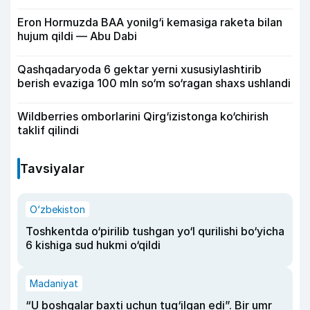
Eron Hormuzda BAA yonilg‘i kemasiga raketa bilan
hujum qildi — Abu Dabi
Qashqadaryoda 6 gektar yerni xususiylashtirib
berish evaziga 100 mln so‘m so‘ragan shaxs ushlandi
Wildberries omborlarini Qirg‘izistonga ko‘chirish
taklif qilindi
Tavsiyalar
O‘zbekiston
Toshkentda o‘pirilib tushgan yo‘l qurilishi bo‘yicha
6 kishiga sud hukmi o‘qildi
Madaniyat
“U boshqalar baxti uchun tug‘ilgan edi”. Bir umr