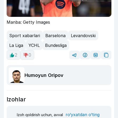
Manba: Getty Images
Sport xabarlari
Barselona
Levandovski
La Liga
YCHL
Bundesliga
2
0
Humoyun Oripov
Izohlar
ro‘yxatdan o‘ting
Izoh qoldirish uchun, avval