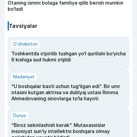
Otaning ismini bolaga familiya qilib berish mumkin
bo‘ladi
Tavsiyalar
O‘zbekiston
Toshkentda o‘pirilib tushgan yo‘l qurilishi bo‘yicha
6 kishiga sud hukmi o‘qildi
Madaniyat
“U boshqalar baxti uchun tug‘ilgan edi”. Bir umr
otasini kutgan aktrisa va dublyaj ustasi Rimma
Ahmedovaning sinovlarga to‘la hayoti
Dunyo
“Biroz sekinlashish kerak”. Mutaxassislar
insoniyat sun’iy intellektni boshqara olmay