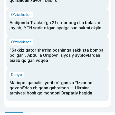
qolishidan xavotir bildirdi
O‘zbekiston
Andijonda Tracker’ga 21 nafar bog‘cha bolasini
joylab, YTH sodir etgan ayolga sud hukmi o‘qildi
O‘zbekiston
“Sakkiz qator she’rim boshimga sakkizta bomba
bo‘lgan”. Abdulla Oripovni siyosiy ayblovlardan
asrab qolgan voqea
Dunyo
Mariupol qamalini yorib oʻtgan va “Izvarino
qozoni”dan chiqqan qahramon — Ukraina
armiyasi bosh qoʻmondoni Drapatiy haqida