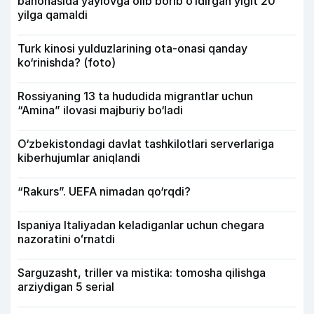
bahonasida yaylovga olib borib o‘ldirgan yigit 20
yilga qamaldi
Turk kinosi yulduzlarining ota-onasi qanday
ko‘rinishda? (foto)
Rossiyaning 13 ta hududida migrantlar uchun
“Amina” ilovasi majburiy bo‘ladi
O‘zbekistondagi davlat tashkilotlari serverlariga
kiberhujumlar aniqlandi
“Rakurs”. UEFA nimadan qo‘rqdi?
Ispaniya Italiyadan keladiganlar uchun chegara
nazoratini oʻrnatdi
Sarguzasht, triller va mistika: tomosha qilishga
arziydigan 5 serial