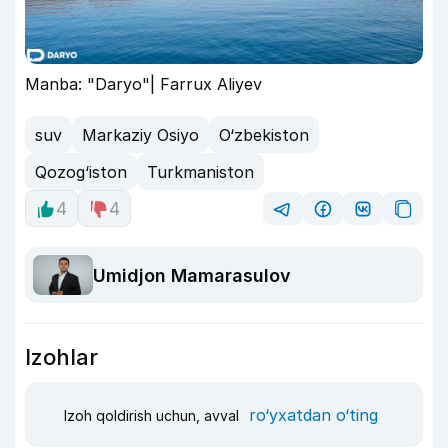
Manba: "Daryo"| Farrux Aliyev
suv
Markaziy Osiyo
O‘zbekiston
Qozog‘iston
Turkmaniston
4
4
Umidjon Mamarasulov
Izohlar
ro‘yxatdan o‘ting
Izoh qoldirish uchun, avval