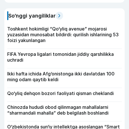
So‘nggi yangiliklar
Toshkent hokimligi “Qo‘yliq avenue” mojarosi
yuzasidan munosabat bildirdi: qurilish ishlarining 53
foizi yakunlangan
FIFA Yevropa ligalari tomonidan jiddiy qarshilikka
uchradi
Ikki hafta ichida Afg‘onistonga ikki davlatdan 100
ming odam qaytib keldi
Qo‘yliq dehqon bozori faoliyati qisman cheklandi
Chinozda hududi obod qilinmagan mahallalarni
“sharmandali mahalla” deb belgilash boshlandi
O‘zbekistonda sun‘iy intellektga asoslangan “Smart