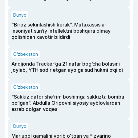
Dunyo
“Biroz sekinlashish kerak”. Mutaxassislar
insoniyat sun’iy intellektni boshqara olmay
qolishidan xavotir bildirdi
O‘zbekiston
Andijonda Tracker’ga 21 nafar bog‘cha bolasini
joylab, YTH sodir etgan ayolga sud hukmi o‘qildi
O‘zbekiston
“Sakkiz qator she’rim boshimga sakkizta bomba
bo‘lgan”. Abdulla Oripovni siyosiy ayblovlardan
asrab qolgan voqea
Dunyo
Mariupol qamalini yorib oʻtgan va “Izvarino