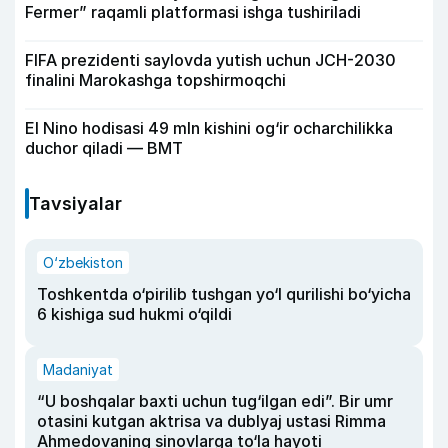
Fermer” raqamli platformasi ishga tushiriladi
FIFA prezidenti saylovda yutish uchun JCH-2030
finalini Marokashga topshirmoqchi
El Nino hodisasi 49 mln kishini og‘ir ocharchilikka
duchor qiladi — BMT
Tavsiyalar
O‘zbekiston
Toshkentda o‘pirilib tushgan yo‘l qurilishi bo‘yicha
6 kishiga sud hukmi o‘qildi
Madaniyat
“U boshqalar baxti uchun tug‘ilgan edi”. Bir umr
otasini kutgan aktrisa va dublyaj ustasi Rimma
Ahmedovaning sinovlarga to‘la hayoti