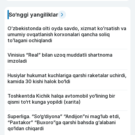
So‘nggi yangiliklar
Oʻzbekistonda olti oyda savdo, xizmat koʻrsatish va
umumiy ovqatlanish korxonalari qancha soliq
toʻlagani ochiqlandi
Vinisius “Real” bilan uzoq muddatli shartnoma
imzoladi
Husiylar hukumat kuchlariga qarshi raketalar uchirdi,
kamida 30 kishi halok bo‘ldi
Toshkentda Kichik halqa avtomobil yo‘lining bir
qismi to‘rt kunga yopildi (xarita)
Superliga. “So‘g‘diyona” “Andijon”ni mag‘lub etdi,
“Paxtakor” “Buxoro”ga qarshi bahsda g‘alabani
qo‘ldan chiqardi