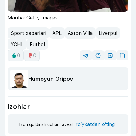
Manba: Getty Images
Sport xabarlari
APL
Aston Villa
Liverpul
YCHL
Futbol
0
0
Humoyun Oripov
Izohlar
ro‘yxatdan o‘ting
Izoh qoldirish uchun, avval