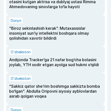
otasini kutgan aktrisa va dublyaj ustasi Rimma
Ahmedovaning sinovlarga to‘la hayoti
Dunyo
“Biroz sekinlashish kerak”. Mutaxassislar
insoniyat sun’iy intellektni boshqara olmay
qolishidan xavotir bildirdi
O‘zbekiston
Andijonda Tracker’ga 21 nafar bog‘cha bolasini
joylab, YTH sodir etgan ayolga sud hukmi o‘qildi
O‘zbekiston
“Sakkiz qator she’rim boshimga sakkizta bomba
bo‘lgan”. Abdulla Oripovni siyosiy ayblovlardan
asrab qolgan voqea
Dunyo