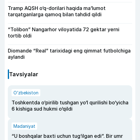
Tramp AQSH o‘q-dorilari haqida ma’lumot
tarqatganlarga qamoq bilan tahdid qildi
“Tolibon” Nangarhor viloyatida 72 gektar yerni
tortib oldi
Diomande “Real” tarixidagi eng qimmat futbolchiga
aylandi
Tavsiyalar
O‘zbekiston
Toshkentda o‘pirilib tushgan yo‘l qurilishi bo‘yicha
6 kishiga sud hukmi o‘qildi
Madaniyat
“U boshqalar baxti uchun tug‘ilgan edi”. Bir umr