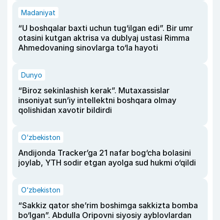
Madaniyat
“U boshqalar baxti uchun tug‘ilgan edi”. Bir umr
otasini kutgan aktrisa va dublyaj ustasi Rimma
Ahmedovaning sinovlarga to‘la hayoti
Dunyo
“Biroz sekinlashish kerak”. Mutaxassislar
insoniyat sun’iy intellektni boshqara olmay
qolishidan xavotir bildirdi
O‘zbekiston
Andijonda Tracker’ga 21 nafar bog‘cha bolasini
joylab, YTH sodir etgan ayolga sud hukmi o‘qildi
O‘zbekiston
“Sakkiz qator she’rim boshimga sakkizta bomba
bo‘lgan”. Abdulla Oripovni siyosiy ayblovlardan