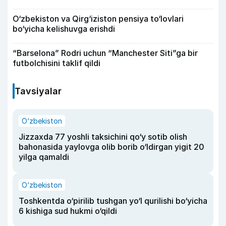
O‘zbekiston va Qirg‘iziston pensiya to‘lovlari
bo‘yicha kelishuvga erishdi
“Barselona” Rodri uchun “Manchester Siti”ga bir
futbolchisini taklif qildi
Tavsiyalar
O‘zbekiston
Jizzaxda 77 yoshli taksichini qo‘y sotib olish
bahonasida yaylovga olib borib o‘ldirgan yigit 20
yilga qamaldi
O‘zbekiston
Toshkentda o‘pirilib tushgan yo‘l qurilishi bo‘yicha
6 kishiga sud hukmi o‘qildi