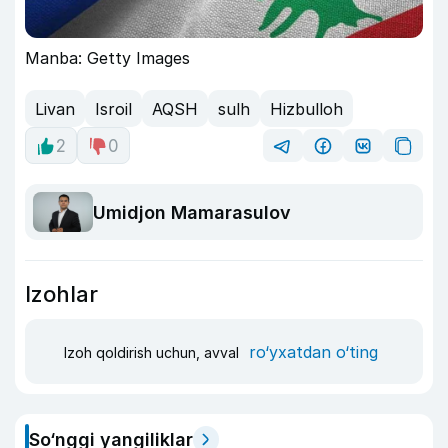
Manba: Getty Images
Livan
Isroil
AQSH
sulh
Hizbulloh
2
0
Umidjon Mamarasulov
Izohlar
ro‘yxatdan o‘ting
Izoh qoldirish uchun, avval
So‘nggi yangiliklar