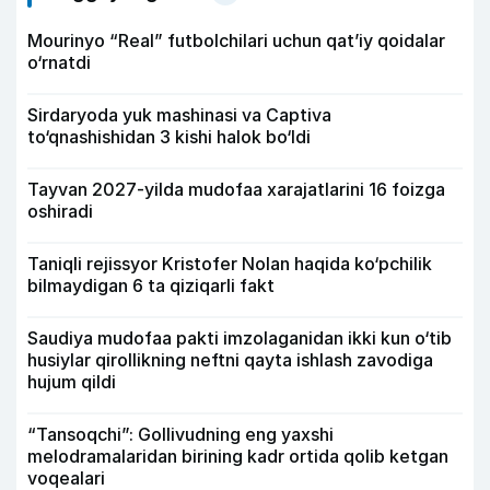
Mourinyo “Real” futbolchilari uchun qat’iy qoidalar
o‘rnatdi
Sirdaryoda yuk mashinasi va Captiva
to‘qnashishidan 3 kishi halok bo‘ldi
Tayvan 2027-yilda mudofaa xarajatlarini 16 foizga
oshiradi
Taniqli rejissyor Kristofer Nolan haqida ko‘pchilik
bilmaydigan 6 ta qiziqarli fakt
Saudiya mudofaa pakti imzolaganidan ikki kun o‘tib
husiylar qirollikning neftni qayta ishlash zavodiga
hujum qildi
“Tansoqchi”: Gollivudning eng yaxshi
melodramalaridan birining kadr ortida qolib ketgan
voqealari