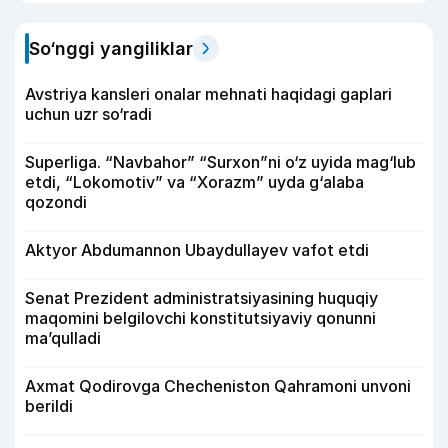
So‘nggi yangiliklar
Avstriya kansleri onalar mehnati haqidagi gaplari
uchun uzr so‘radi
Superliga. “Navbahor” “Surxon”ni o‘z uyida mag‘lub
etdi, “Lokomotiv” va “Xorazm” uyda g‘alaba
qozondi
Aktyor Abdu­mannon Ubaydullayev vafot etdi
Senat Prezident administratsiyasining huquqiy
maqomini belgilovchi konstitutsiyaviy qonunni
ma’qulladi
Axmat Qodirovga Checheniston Qahramoni unvoni
berildi