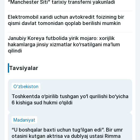
“Manchester Siti” tarixiy transferni yakunladi
Elektromobil xaridi uchun avtokredit foizining bir
qismi davlat tomonidan qoplab berilishi mumkin
Janubiy Koreya futbolida yirik mojaro: xorijlik
hakamlarga jinsiy xizmatlar ko‘rsatilgani ma’lum
qilindi
Tavsiyalar
O‘zbekiston
Toshkentda o‘pirilib tushgan yo‘l qurilishi bo‘yicha
6 kishiga sud hukmi o‘qildi
Madaniyat
“U boshqalar baxti uchun tug‘ilgan edi”. Bir umr
otasini kutgan aktrisa va dublyaj ustasi Rimma