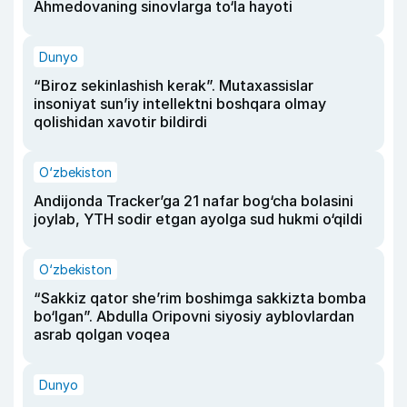
Ahmedovaning sinovlarga to‘la hayoti
Dunyo
“Biroz sekinlashish kerak”. Mutaxassislar
insoniyat sun’iy intellektni boshqara olmay
qolishidan xavotir bildirdi
O‘zbekiston
Andijonda Tracker’ga 21 nafar bog‘cha bolasini
joylab, YTH sodir etgan ayolga sud hukmi o‘qildi
O‘zbekiston
“Sakkiz qator she’rim boshimga sakkizta bomba
bo‘lgan”. Abdulla Oripovni siyosiy ayblovlardan
asrab qolgan voqea
Dunyo