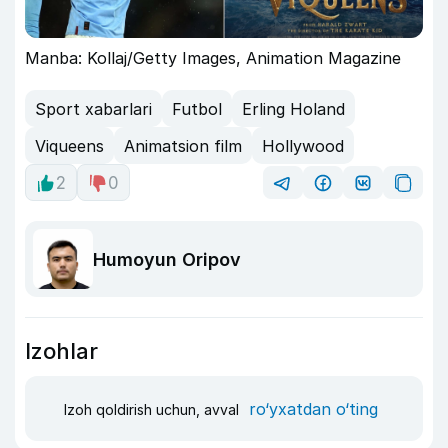
Manba: Kollaj/Getty Images, Animation Magazine
Sport xabarlari
Futbol
Erling Holand
Viqueens
Animatsion film
Hollywood
2
0
Humoyun Oripov
Izohlar
ro‘yxatdan o‘ting
Izoh qoldirish uchun, avval