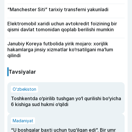
“Manchester Siti” tarixiy transferni yakunladi
Elektromobil xaridi uchun avtokredit foizining bir
qismi davlat tomonidan qoplab berilishi mumkin
Janubiy Koreya futbolida yirik mojaro: xorijlik
hakamlarga jinsiy xizmatlar ko‘rsatilgani ma’lum
qilindi
Tavsiyalar
O‘zbekiston
Toshkentda o‘pirilib tushgan yo‘l qurilishi bo‘yicha
6 kishiga sud hukmi o‘qildi
Madaniyat
“U boshqalar baxti uchun tug‘ilgan edi”. Bir umr