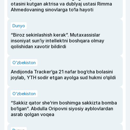
otasini kutgan aktrisa va dublyaj ustasi Rimma
Ahmedovaning sinovlarga to‘la hayoti
Dunyo
“Biroz sekinlashish kerak”. Mutaxassislar
insoniyat sun’iy intellektni boshqara olmay
qolishidan xavotir bildirdi
O‘zbekiston
Andijonda Tracker’ga 21 nafar bog‘cha bolasini
joylab, YTH sodir etgan ayolga sud hukmi o‘qildi
O‘zbekiston
“Sakkiz qator she’rim boshimga sakkizta bomba
bo‘lgan”. Abdulla Oripovni siyosiy ayblovlardan
asrab qolgan voqea