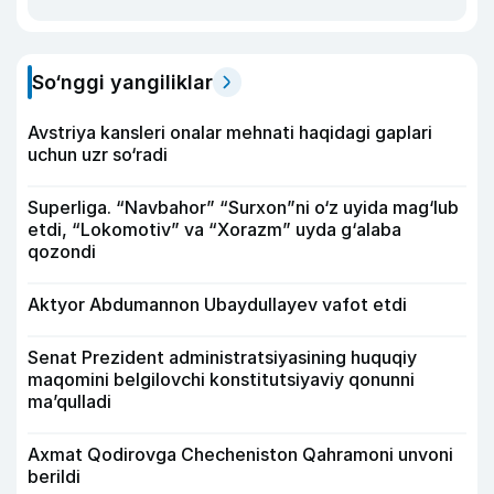
So‘nggi yangiliklar
Avstriya kansleri onalar mehnati haqidagi gaplari
uchun uzr so‘radi
Superliga. “Navbahor” “Surxon”ni o‘z uyida mag‘lub
etdi, “Lokomotiv” va “Xorazm” uyda g‘alaba
qozondi
Aktyor Abdu­mannon Ubaydullayev vafot etdi
Senat Prezident administratsiyasining huquqiy
maqomini belgilovchi konstitutsiyaviy qonunni
ma’qulladi
Axmat Qodirovga Checheniston Qahramoni unvoni
berildi