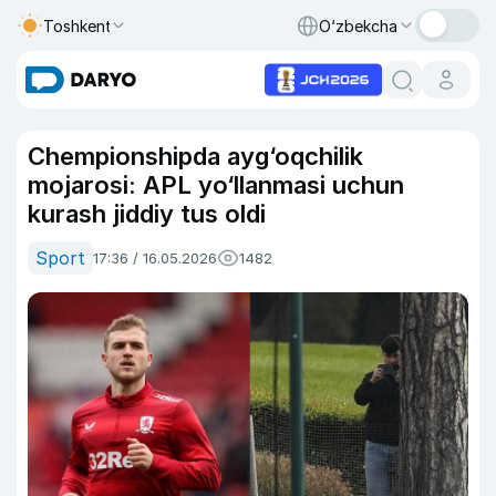
Toshkent
O‘zbekcha
Chempionshipda ayg‘oqchilik
mojarosi: APL yo‘llanmasi uchun
kurash jiddiy tus oldi
Sport
17:36 / 16.05.2026
1482