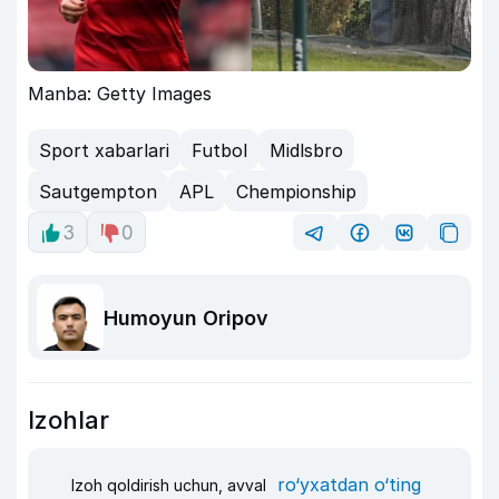
Manba: Getty Images
Sport xabarlari
Futbol
Midlsbro
Sautgempton
APL
Chempionship
3
0
Humoyun Oripov
Izohlar
ro‘yxatdan o‘ting
Izoh qoldirish uchun, avval