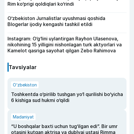
Rim ko‘prigi qoldiqlari ko‘rindi
O‘zbekiston Jurnalistlar uyushmasi qoshida
Blogerlar ijodiy kengashi tashkil etildi
Instagram: O‘g‘lini uylantirgan Rayhon Ulasenova,
nikohining 15 yilligini nishonlagan turk aktyorlari va
Kamelot qasriga sayohat qilgan Zebo Rahimova
Tavsiyalar
O‘zbekiston
Toshkentda o‘pirilib tushgan yo‘l qurilishi bo‘yicha
6 kishiga sud hukmi o‘qildi
Madaniyat
“U boshqalar baxti uchun tug‘ilgan edi”. Bir umr
otasini kutgan aktrisa va dublyaj ustasi Rimma