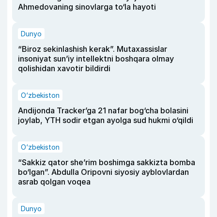
Ahmedovaning sinovlarga to‘la hayoti
Dunyo
“Biroz sekinlashish kerak”. Mutaxassislar
insoniyat sun’iy intellektni boshqara olmay
qolishidan xavotir bildirdi
O‘zbekiston
Andijonda Tracker’ga 21 nafar bog‘cha bolasini
joylab, YTH sodir etgan ayolga sud hukmi o‘qildi
O‘zbekiston
“Sakkiz qator she’rim boshimga sakkizta bomba
bo‘lgan”. Abdulla Oripovni siyosiy ayblovlardan
asrab qolgan voqea
Dunyo