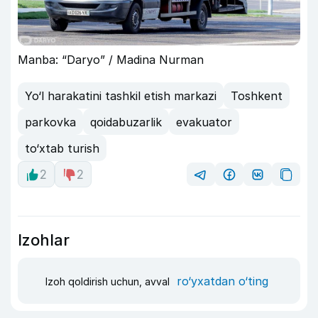
Manba: “Daryo” / Madina Nurman
Yo‘l harakatini tashkil etish markazi
Toshkent
parkovka
qoidabuzarlik
evakuator
to‘xtab turish
2
2
Izohlar
ro‘yxatdan o‘ting
Izoh qoldirish uchun, avval