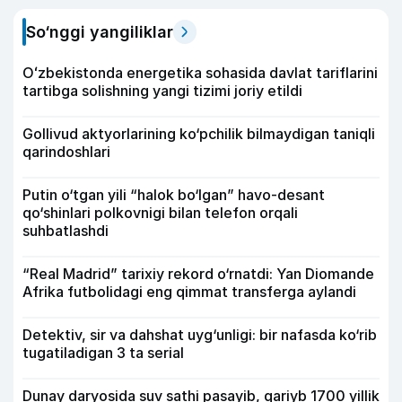
So‘nggi yangiliklar
Oʻzbekistonda energetika sohasida davlat tariflarini
tartibga solishning yangi tizimi joriy etildi
Gollivud aktyorlarining ko‘pchilik bilmaydigan taniqli
qarindoshlari
Putin o‘tgan yili “halok bo‘lgan” havo-desant
qo‘shinlari polkovnigi bilan telefon orqali
suhbatlashdi
“Real Madrid” tarixiy rekord o‘rnatdi: Yan Diomande
Afrika futbolidagi eng qimmat transferga aylandi
Detektiv, sir va dahshat uyg‘unligi: bir nafasda ko‘rib
tugatiladigan 3 ta serial
Dunay daryosida suv sathi pasayib, qariyb 1700 yillik