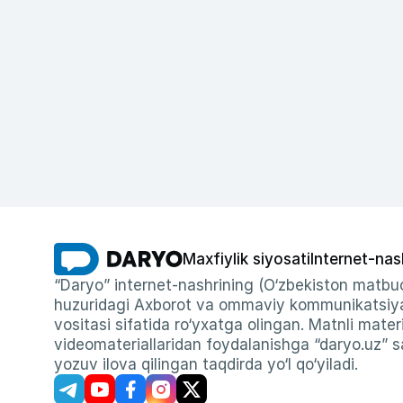
Maxfiylik siyosati
Internet-nas
“Daryo” internet-nashrining (O‘zbekiston matbuo
huzuridagi Axborot va ommaviy kommunikatsiyal
vositasi sifatida ro‘yxatga olingan. Matnli materi
videomateriallaridan foydalanishga “daryo.uz” sa
yozuv ilova qilingan taqdirda yo‘l qo‘yiladi.