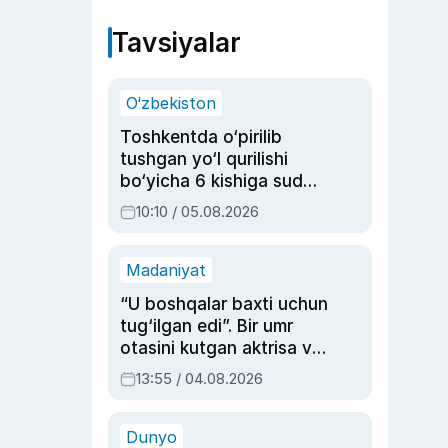
Tavsiyalar
O‘zbekiston
Toshkentda o‘pirilib
tushgan yo‘l qurilishi
bo‘yicha 6 kishiga sud
hukmi o‘qildi
10:10 / 05.08.2026
Madaniyat
“U boshqalar baxti uchun
tug‘ilgan edi”. Bir umr
otasini kutgan aktrisa va
dublyaj ustasi Rimma
13:55 / 04.08.2026
Ahmedovaning
sinovlarga to‘la hayoti
Dunyo