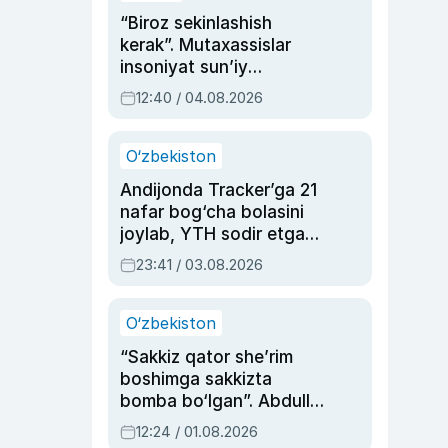
“Biroz sekinlashish
kerak”. Mutaxassislar
insoniyat sun’iy
intellektni boshqara
12:40 / 04.08.2026
olmay qolishidan xavotir
bildirdi
O‘zbekiston
Andijonda Tracker’ga 21
nafar bog‘cha bolasini
joylab, YTH sodir etgan
ayolga sud hukmi o‘qildi
23:41 / 03.08.2026
O‘zbekiston
“Sakkiz qator she’rim
boshimga sakkizta
bomba bo‘lgan”. Abdulla
Oripovni siyosiy
12:24 / 01.08.2026
ayblovlardan asrab