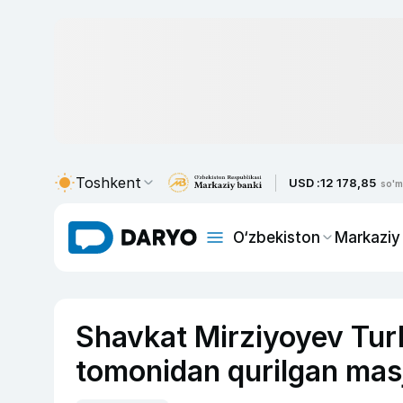
Toshkent
USD :
12 178,85
so'm
O‘zbekiston
Markaziy
Shavkat Mirziyoyev Tur
tomonidan qurilgan masji