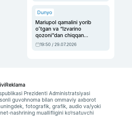
qolgan voqea
Dunyo
Mariupol qamalini yorib
oʻtgan va “Izvarino
qozoni”dan chiqqan
qahramon — Ukraina
19:50 / 29.07.2026
armiyasi bosh
qoʻmondoni Drapatiy
haqida
ivi
Reklama
publikasi Prezidenti Administratsiyasi
-sonli guvohnoma bilan ommaviy axborot
shuningdek, fotografik, grafik, audio va/yoki
et-nashrining muallifligini ko‘rsatuvchi