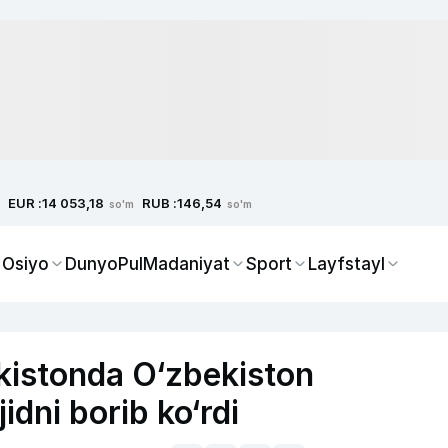
EUR :
RUB :
14 053,18
146,54
so'm
so'm
 Osiyo
Dunyo
Pul
Madaniyat
Sport
Layfstayl
kistonda O‘zbekiston
dni borib ko‘rdi