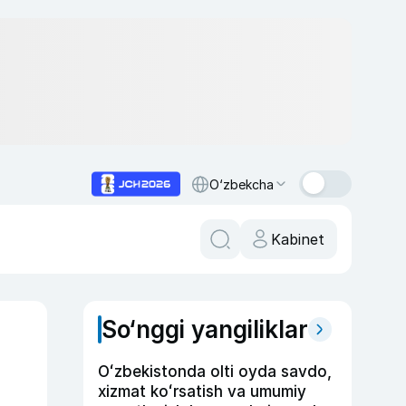
O‘zbekcha
Kabinet
So‘nggi yangiliklar
Oʻzbekistonda olti oyda savdo,
xizmat koʻrsatish va umumiy