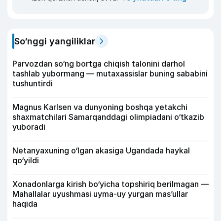
So‘nggi yangiliklar
Parvozdan so‘ng bortga chiqish talonini darhol
tashlab yubormang — mutaxassislar buning sababini
tushuntirdi
Magnus Karlsen va dunyoning boshqa yetakchi
shaxmatchilari Samarqanddagi olimpiadani o‘tkazib
yuboradi
Netanyaxuning o‘lgan akasiga Ugandada haykal
qo‘yildi
Xonadonlarga kirish bo‘yicha topshiriq berilmagan —
Mahallalar uyushmasi uyma-uy yurgan mas’ullar
haqida