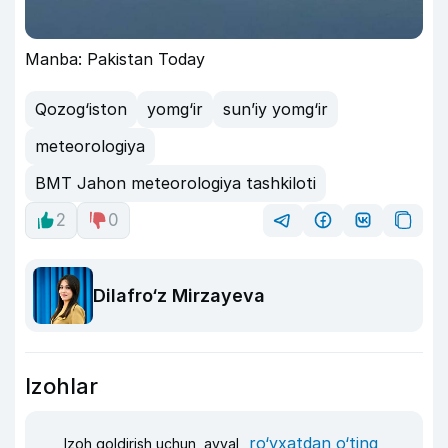
Manba: Pakistan Today
Qozog‘iston
yomg‘ir
sun’iy yomg‘ir
meteorologiya
BMT Jahon meteorologiya tashkiloti
2
0
Dilafro‘z Mirzayeva
Izohlar
ro‘yxatdan o‘ting
Izoh qoldirish uchun, avval