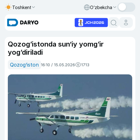
Toshkent
O‘zbekcha
Qozog‘istonda sun’iy yomg‘ir
yog‘diriladi
Qozog‘iston
16:10 / 15.05.2026
1713