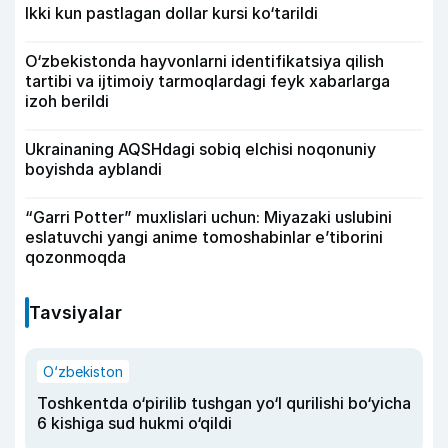
Ikki kun pastlagan dollar kursi ko‘tarildi
O‘zbekistonda hayvonlarni identifikatsiya qilish
tartibi va ijtimoiy tarmoqlardagi feyk xabarlarga
izoh berildi
Ukrainaning AQSHdagi sobiq elchisi noqonuniy
boyishda ayblandi
“Garri Potter” muxlislari uchun: Miyazaki uslubini
eslatuvchi yangi anime tomoshabinlar e’tiborini
qozonmoqda
Tavsiyalar
O‘zbekiston
Toshkentda o‘pirilib tushgan yo‘l qurilishi bo‘yicha
6 kishiga sud hukmi o‘qildi