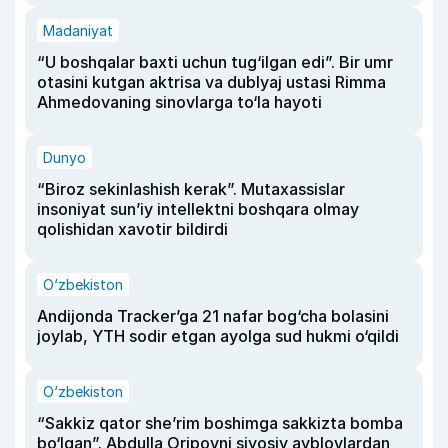
Madaniyat
“U boshqalar baxti uchun tug‘ilgan edi”. Bir umr
otasini kutgan aktrisa va dublyaj ustasi Rimma
Ahmedovaning sinovlarga to‘la hayoti
Dunyo
“Biroz sekinlashish kerak”. Mutaxassislar
insoniyat sun’iy intellektni boshqara olmay
qolishidan xavotir bildirdi
O‘zbekiston
Andijonda Tracker’ga 21 nafar bog‘cha bolasini
joylab, YTH sodir etgan ayolga sud hukmi o‘qildi
O‘zbekiston
“Sakkiz qator she’rim boshimga sakkizta bomba
bo‘lgan”. Abdulla Oripovni siyosiy ayblovlardan