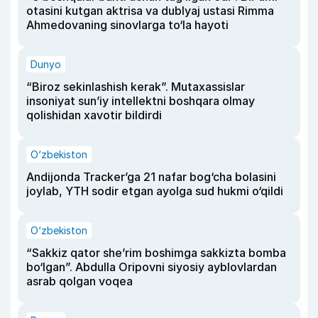
otasini kutgan aktrisa va dublyaj ustasi Rimma
Ahmedovaning sinovlarga to‘la hayoti
Dunyo
“Biroz sekinlashish kerak”. Mutaxassislar
insoniyat sun’iy intellektni boshqara olmay
qolishidan xavotir bildirdi
O‘zbekiston
Andijonda Tracker’ga 21 nafar bog‘cha bolasini
joylab, YTH sodir etgan ayolga sud hukmi o‘qildi
O‘zbekiston
“Sakkiz qator she’rim boshimga sakkizta bomba
bo‘lgan”. Abdulla Oripovni siyosiy ayblovlardan
asrab qolgan voqea