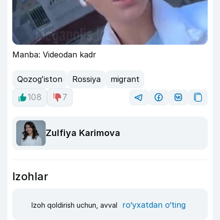
Manba: Videodan kadr
Qozogʻiston
Rossiya
migrant
108
7
Zulfiya Karimova
Izohlar
ro‘yxatdan o‘ting
Izoh qoldirish uchun, avval