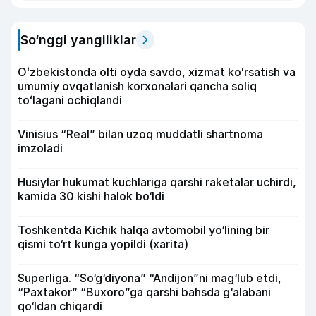
So‘nggi yangiliklar
Oʻzbekistonda olti oyda savdo, xizmat koʻrsatish va
umumiy ovqatlanish korxonalari qancha soliq
toʻlagani ochiqlandi
Vinisius “Real” bilan uzoq muddatli shartnoma
imzoladi
Husiylar hukumat kuchlariga qarshi raketalar uchirdi,
kamida 30 kishi halok bo‘ldi
Toshkentda Kichik halqa avtomobil yo‘lining bir
qismi to‘rt kunga yopildi (xarita)
Superliga. “So‘g‘diyona” “Andijon”ni mag‘lub etdi,
“Paxtakor” “Buxoro”ga qarshi bahsda g‘alabani
qo‘ldan chiqardi