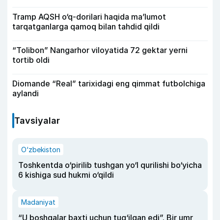
Tramp AQSH o‘q-dorilari haqida ma’lumot
tarqatganlarga qamoq bilan tahdid qildi
“Tolibon” Nangarhor viloyatida 72 gektar yerni
tortib oldi
Diomande “Real” tarixidagi eng qimmat futbolchiga
aylandi
Tavsiyalar
O‘zbekiston
Toshkentda o‘pirilib tushgan yo‘l qurilishi bo‘yicha
6 kishiga sud hukmi o‘qildi
Madaniyat
“U boshqalar baxti uchun tug‘ilgan edi”. Bir umr