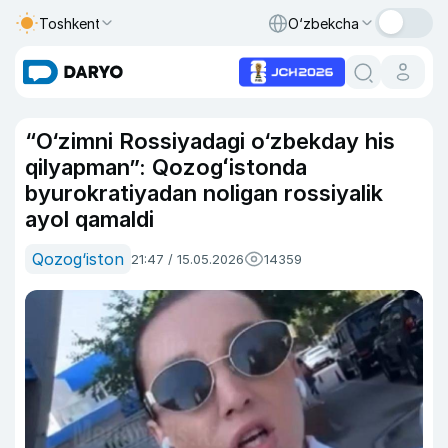
Toshkent
O‘zbekcha
“O‘zimni Rossiyadagi o‘zbekday his
qilyapman”: Qozogʻistonda
byurokratiyadan noligan rossiyalik
ayol qamaldi
Qozog‘iston
21:47 / 15.05.2026
14359