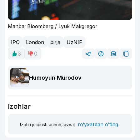
Manba: Bloomberg / Lyuk Makgregor
IPO
London
birja
UzNIF
3
0
Humoyun Murodov
Izohlar
ro‘yxatdan o‘ting
Izoh qoldirish uchun, avval