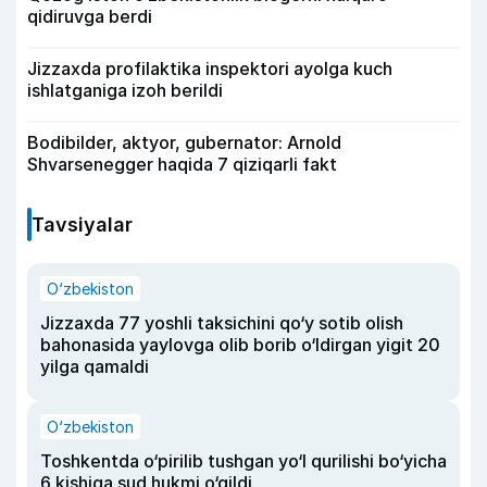
qidiruvga berdi
Jizzaxda profilaktika inspektori ayolga kuch
ishlatganiga izoh berildi
Bodibilder, aktyor, gubernator: Arnold
Shvarsenegger haqida 7 qiziqarli fakt
Tavsiyalar
O‘zbekiston
Jizzaxda 77 yoshli taksichini qo‘y sotib olish
bahonasida yaylovga olib borib o‘ldirgan yigit 20
yilga qamaldi
O‘zbekiston
Toshkentda o‘pirilib tushgan yo‘l qurilishi bo‘yicha
6 kishiga sud hukmi o‘qildi