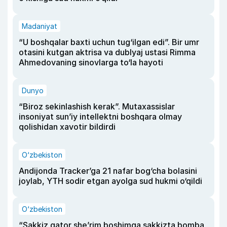
Madaniyat
“U boshqalar baxti uchun tug‘ilgan edi”. Bir umr
otasini kutgan aktrisa va dublyaj ustasi Rimma
Ahmedovaning sinovlarga to‘la hayoti
Dunyo
“Biroz sekinlashish kerak”. Mutaxassislar
insoniyat sun’iy intellektni boshqara olmay
qolishidan xavotir bildirdi
O‘zbekiston
Andijonda Tracker’ga 21 nafar bog‘cha bolasini
joylab, YTH sodir etgan ayolga sud hukmi o‘qildi
O‘zbekiston
“Sakkiz qator she’rim boshimga sakkizta bomba