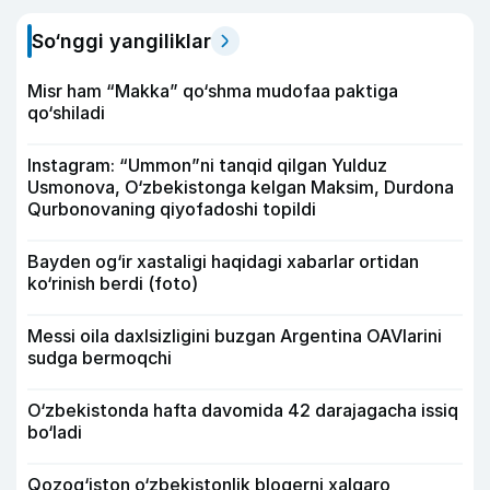
So‘nggi yangiliklar
Misr ham “Makka” qo‘shma mudofaa paktiga
qo‘shiladi
Instagram: “Ummon”ni tanqid qilgan Yulduz
Usmonova, O‘zbekistonga kelgan Maksim, Durdona
Qurbonovaning qiyofadoshi topildi
Bayden og‘ir xastaligi haqidagi xabarlar ortidan
ko‘rinish berdi (foto)
Messi oila daxlsizligini buzgan Argentina OAVlarini
sudga bermoqchi
O‘zbekistonda hafta davomida 42 darajagacha issiq
bo‘ladi
Qozog‘iston o‘zbekistonlik blogerni xalqaro