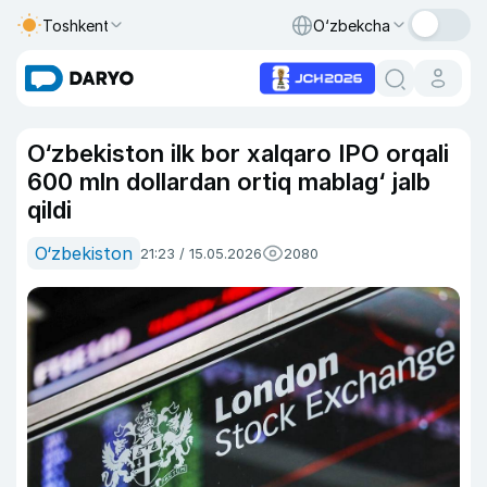
Toshkent
O‘zbekcha
O‘zbekiston ilk bor xalqaro IPO orqali
600 mln dollardan ortiq mablag‘ jalb
qildi
O‘zbekiston
21:23 / 15.05.2026
2080