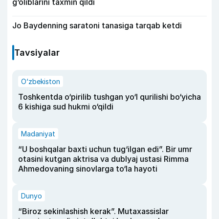
g‘oliblarini taxmin qildi
Jo Baydenning saratoni tanasiga tarqab ketdi
Tavsiyalar
O‘zbekiston
Toshkentda o‘pirilib tushgan yo‘l qurilishi bo‘yicha
6 kishiga sud hukmi o‘qildi
Madaniyat
“U boshqalar baxti uchun tug‘ilgan edi”. Bir umr
otasini kutgan aktrisa va dublyaj ustasi Rimma
Ahmedovaning sinovlarga to‘la hayoti
Dunyo
“Biroz sekinlashish kerak”. Mutaxassislar