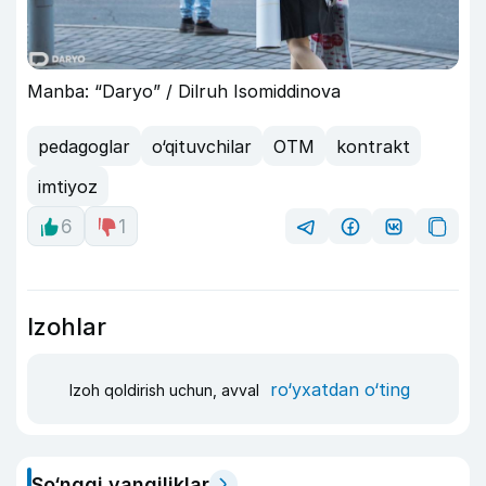
Manba: “Daryo” / Dilruh Isomiddinova
pedagoglar
o‘qituvchilar
OTM
kontrakt
imtiyoz
6
1
Izohlar
ro‘yxatdan o‘ting
Izoh qoldirish uchun, avval
So‘nggi yangiliklar