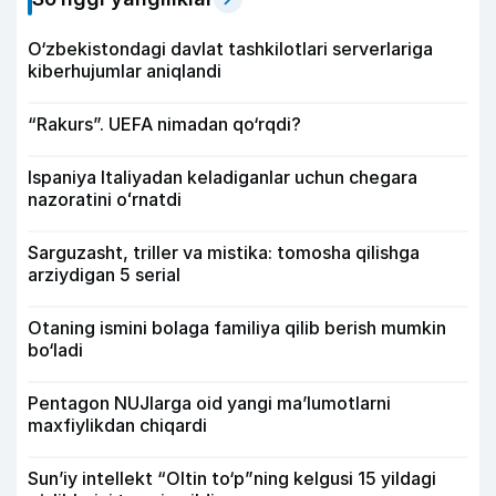
O‘zbekistondagi davlat tashkilotlari serverlariga
kiberhujumlar aniqlandi
“Rakurs”. UEFA nimadan qo‘rqdi?
Ispaniya Italiyadan keladiganlar uchun chegara
nazoratini oʻrnatdi
Sarguzasht, triller va mistika: tomosha qilishga
arziydigan 5 serial
Otaning ismini bolaga familiya qilib berish mumkin
bo‘ladi
Pentagon NUJlarga oid yangi maʼlumotlarni
maxfiylikdan chiqardi
Sun’iy intellekt “Oltin to‘p”ning kelgusi 15 yildagi