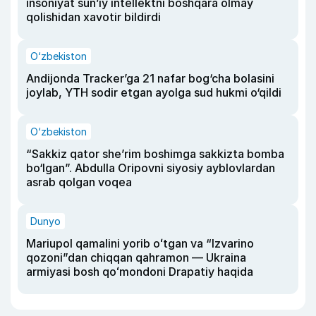
insoniyat sun’iy intellektni boshqara olmay
qolishidan xavotir bildirdi
O‘zbekiston
Andijonda Tracker’ga 21 nafar bog‘cha bolasini
joylab, YTH sodir etgan ayolga sud hukmi o‘qildi
O‘zbekiston
“Sakkiz qator she’rim boshimga sakkizta bomba
bo‘lgan”. Abdulla Oripovni siyosiy ayblovlardan
asrab qolgan voqea
Dunyo
Mariupol qamalini yorib oʻtgan va “Izvarino
qozoni”dan chiqqan qahramon — Ukraina
armiyasi bosh qoʻmondoni Drapatiy haqida