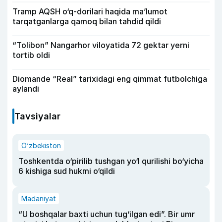
Tramp AQSH o‘q-dorilari haqida ma’lumot
tarqatganlarga qamoq bilan tahdid qildi
“Tolibon” Nangarhor viloyatida 72 gektar yerni
tortib oldi
Diomande “Real” tarixidagi eng qimmat futbolchiga
aylandi
Tavsiyalar
O‘zbekiston
Toshkentda o‘pirilib tushgan yo‘l qurilishi bo‘yicha
6 kishiga sud hukmi o‘qildi
Madaniyat
“U boshqalar baxti uchun tug‘ilgan edi”. Bir umr