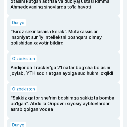
otasini kutgan aktrisa va dublyaj ustasi Rimma
Ahmedovaning sinovlarga to‘la hayoti
Dunyo
“Biroz sekinlashish kerak”. Mutaxassislar
insoniyat sun’iy intellektni boshqara olmay
qolishidan xavotir bildirdi
O‘zbekiston
Andijonda Tracker’ga 21 nafar bog‘cha bolasini
joylab, YTH sodir etgan ayolga sud hukmi o‘qildi
O‘zbekiston
“Sakkiz qator she’rim boshimga sakkizta bomba
bo‘lgan”. Abdulla Oripovni siyosiy ayblovlardan
asrab qolgan voqea
Dunyo