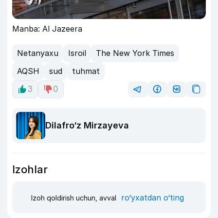
Manba: Al Jazeera
Netanyaxu
Isroil
The New York Times
AQSH
sud
tuhmat
3
0
Dilafro‘z Mirzayeva
Izohlar
ro‘yxatdan o‘ting
Izoh qoldirish uchun, avval