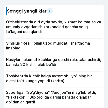
So‘nggi yangiliklar
Oʻzbekistonda olti oyda savdo, xizmat koʻrsatish va
umumiy ovqatlanish korxonalari qancha soliq
toʻlagani ochiqlandi
Vinisius “Real” bilan uzoq muddatli shartnoma
imzoladi
Husiylar hukumat kuchlariga qarshi raketalar uchirdi,
kamida 30 kishi halok bo‘ldi
Toshkentda Kichik halqa avtomobil yo‘lining bir
qismi to‘rt kunga yopildi (xarita)
Superliga. “So‘g‘diyona” “Andijon”ni mag‘lub etdi,
“Paxtakor” “Buxoro”ga qarshi bahsda g‘alabani
qo‘ldan chiqardi