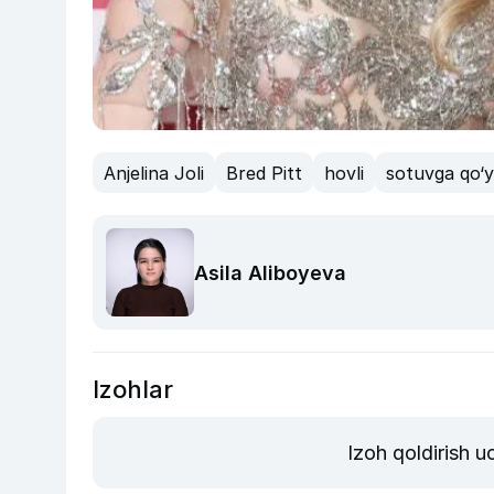
Anjelina Joli
Bred Pitt
hovli
sotuvga qo‘yi
Asila Aliboyeva
Izohlar
Izoh qoldirish 