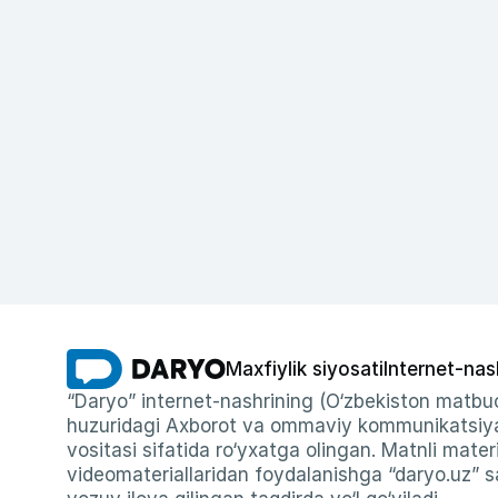
Maxfiylik siyosati
Internet-nas
“Daryo” internet-nashrining (O‘zbekiston matbuo
huzuridagi Axborot va ommaviy kommunikatsiyal
vositasi sifatida ro‘yxatga olingan. Matnli materi
videomateriallaridan foydalanishga “daryo.uz” sa