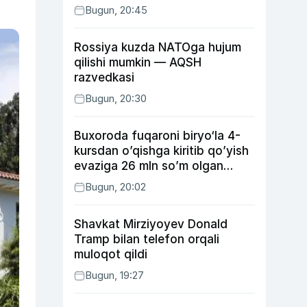
Bugun, 20:45
Rossiya kuzda NATOga hujum
qilishi mumkin — AQSH
razvedkasi
Bugun, 20:30
Buxoroda fuqaroni biryo‘la 4-
kursdan o’qishga kiritib qo’yish
evaziga 26 mln so’m olgan
shaxs ushlandi
Bugun, 20:02
Shavkat Mirziyoyev Donald
Tramp bilan telefon orqali
muloqot qildi
Bugun, 19:27