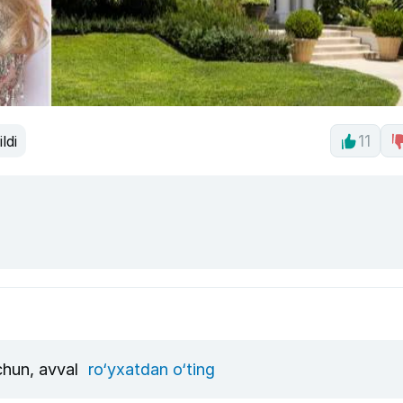
ldi
11
uchun, avval
ro‘yxatdan o‘ting