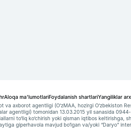
hr
Aloqa ma'lumotlari
Foydalanish shartlari
Yangiliklar arx
t va axborot agentligi (O‘zMAA, hozirgi O‘zbekiston Res
ar agentligi) tomonidan 13.03.2015 yil sanasida 0944
allarni to‘liq ko‘chirish yoki qisman iqtibos keltirishga, 
ytiga giperhavola mavjud bo‘lgan va/yoki “Daryo” intern