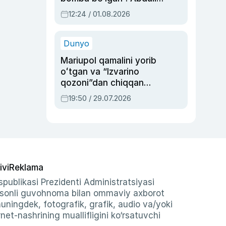
Oripovni siyosiy
12:24 / 01.08.2026
ayblovlardan asrab
qolgan voqea
Dunyo
Mariupol qamalini yorib
oʻtgan va “Izvarino
qozoni”dan chiqqan
qahramon — Ukraina
19:50 / 29.07.2026
armiyasi bosh
qoʻmondoni Drapatiy
haqida
ivi
Reklama
publikasi Prezidenti Administratsiyasi
-sonli guvohnoma bilan ommaviy axborot
shuningdek, fotografik, grafik, audio va/yoki
et-nashrining muallifligini ko‘rsatuvchi