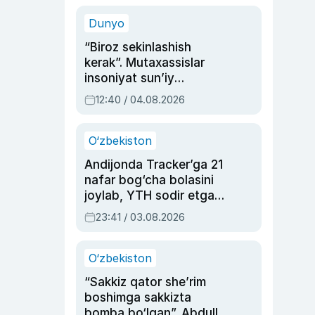
sinovlarga to‘la hayoti
Dunyo
“Biroz sekinlashish
kerak”. Mutaxassislar
insoniyat sun’iy
intellektni boshqara
12:40 / 04.08.2026
olmay qolishidan xavotir
bildirdi
O‘zbekiston
Andijonda Tracker’ga 21
nafar bog‘cha bolasini
joylab, YTH sodir etgan
ayolga sud hukmi o‘qildi
23:41 / 03.08.2026
O‘zbekiston
“Sakkiz qator she’rim
boshimga sakkizta
bomba bo‘lgan”. Abdulla