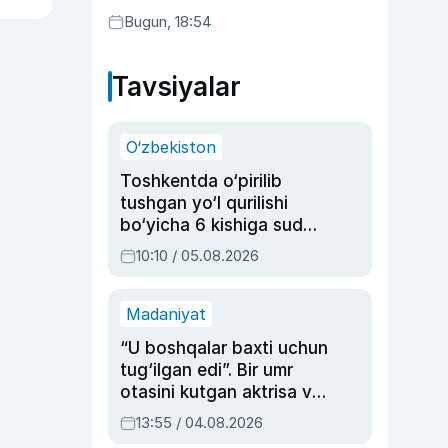
Bugun, 18:54
Tavsiyalar
O‘zbekiston
Toshkentda o‘pirilib
tushgan yo‘l qurilishi
bo‘yicha 6 kishiga sud
hukmi o‘qildi
10:10 / 05.08.2026
Madaniyat
“U boshqalar baxti uchun
tug‘ilgan edi”. Bir umr
otasini kutgan aktrisa va
dublyaj ustasi Rimma
13:55 / 04.08.2026
Ahmedovaning