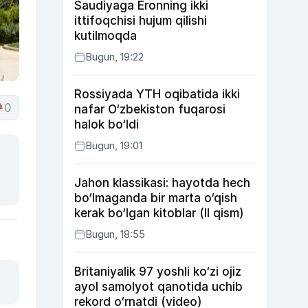
Saudiyaga Eronning ikki
ittifoqchisi hujum qilishi
kutilmoqda
Bugun, 19:22
Rossiyada YTH oqibatida ikki
0
nafar O‘zbekiston fuqarosi
halok bo‘ldi
Bugun, 19:01
Jahon klassikasi: hayotda hech
bo‘lmaganda bir marta o‘qish
kerak bo‘lgan kitoblar (II qism)
Bugun, 18:55
Britaniyalik 97 yoshli ko‘zi ojiz
ayol samolyot qanotida uchib
rekord o‘rnatdi (video)