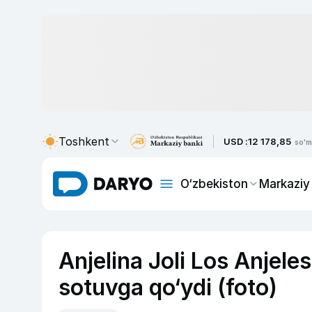
Toshkent
USD :
12 178,85
so'm
O‘zbekiston
Markaziy
Anjelina Joli Los Anjeles
sotuvga qo‘ydi (foto)