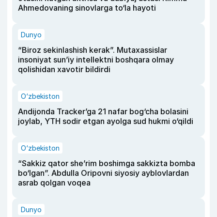
Ahmedovaning sinovlarga to‘la hayoti
Dunyo
“Biroz sekinlashish kerak”. Mutaxassislar
insoniyat sun’iy intellektni boshqara olmay
qolishidan xavotir bildirdi
O‘zbekiston
Andijonda Tracker’ga 21 nafar bog‘cha bolasini
joylab, YTH sodir etgan ayolga sud hukmi o‘qildi
O‘zbekiston
“Sakkiz qator she’rim boshimga sakkizta bomba
bo‘lgan”. Abdulla Oripovni siyosiy ayblovlardan
asrab qolgan voqea
Dunyo