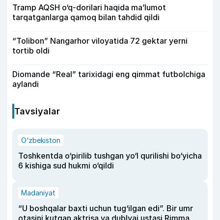
Tramp AQSH o‘q-dorilari haqida ma’lumot
tarqatganlarga qamoq bilan tahdid qildi
“Tolibon” Nangarhor viloyatida 72 gektar yerni
tortib oldi
Diomande “Real” tarixidagi eng qimmat futbolchiga
aylandi
Tavsiyalar
O‘zbekiston
Toshkentda o‘pirilib tushgan yo‘l qurilishi bo‘yicha
6 kishiga sud hukmi o‘qildi
Madaniyat
“U boshqalar baxti uchun tug‘ilgan edi”. Bir umr
otasini kutgan aktrisa va dublyaj ustasi Rimma