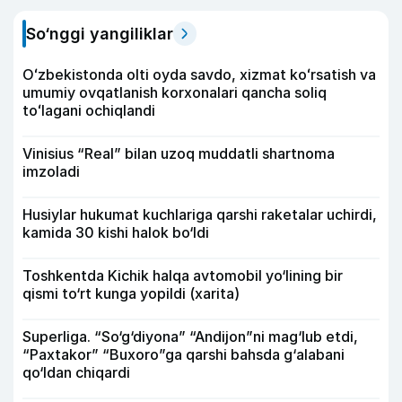
So‘nggi yangiliklar
Oʻzbekistonda olti oyda savdo, xizmat koʻrsatish va
umumiy ovqatlanish korxonalari qancha soliq
toʻlagani ochiqlandi
Vinisius “Real” bilan uzoq muddatli shartnoma
imzoladi
Husiylar hukumat kuchlariga qarshi raketalar uchirdi,
kamida 30 kishi halok bo‘ldi
Toshkentda Kichik halqa avtomobil yo‘lining bir
qismi to‘rt kunga yopildi (xarita)
Superliga. “So‘g‘diyona” “Andijon”ni mag‘lub etdi,
“Paxtakor” “Buxoro”ga qarshi bahsda g‘alabani
qo‘ldan chiqardi