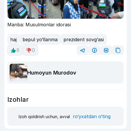
Manba: Musulmonlar idorasi
haj
bepul yo‘llanma
prezident sovg‘asi
6
0
Humoyun Murodov
Izohlar
ro‘yxatdan o‘ting
Izoh qoldirish uchun, avval