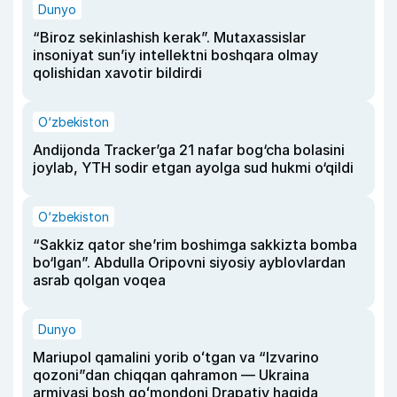
Dunyo
“Biroz sekinlashish kerak”. Mutaxassislar
insoniyat sun’iy intellektni boshqara olmay
qolishidan xavotir bildirdi
O‘zbekiston
Andijonda Tracker’ga 21 nafar bog‘cha bolasini
joylab, YTH sodir etgan ayolga sud hukmi o‘qildi
O‘zbekiston
“Sakkiz qator she’rim boshimga sakkizta bomba
bo‘lgan”. Abdulla Oripovni siyosiy ayblovlardan
asrab qolgan voqea
Dunyo
Mariupol qamalini yorib oʻtgan va “Izvarino
qozoni”dan chiqqan qahramon — Ukraina
armiyasi bosh qoʻmondoni Drapatiy haqida