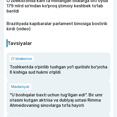
O‘zbekistonda kam ta’minlangan oilalarga olti oyda
179 mlrd so‘mdan ko‘proq ijtimoiy keshbek to‘lab
berildi
Braziliyada kapibaralar parlament binosiga bostirib
kirdi (video)
Tavsiyalar
O‘zbekiston
Toshkentda o‘pirilib tushgan yo‘l qurilishi bo‘yicha
6 kishiga sud hukmi o‘qildi
Madaniyat
“U boshqalar baxti uchun tug‘ilgan edi”. Bir umr
otasini kutgan aktrisa va dublyaj ustasi Rimma
Ahmedovaning sinovlarga to‘la hayoti