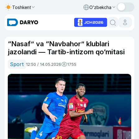
Toshkent
O‘zbekcha
“Nasaf” va “Navbahor” klublari
jazolandi — Tartib-intizom qo‘mitasi
Sport
12:50 / 14.05.2026
1755