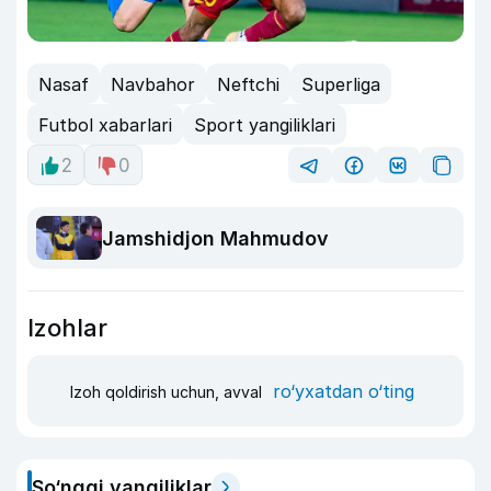
Nasaf
Navbahor
Neftchi
Superliga
Futbol xabarlari
Sport yangiliklari
2
0
Jamshidjon Mahmudov
Izohlar
ro‘yxatdan o‘ting
Izoh qoldirish uchun, avval
So‘nggi yangiliklar