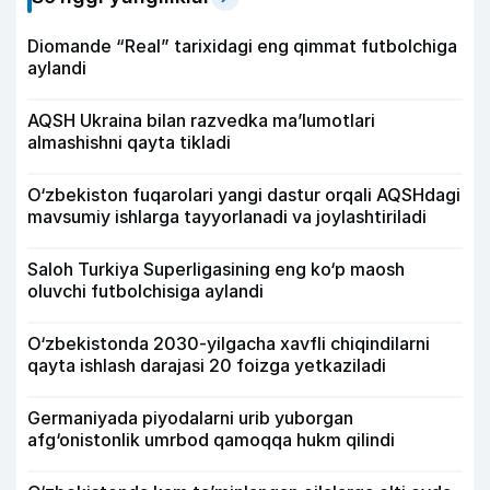
Diomande “Real” tarixidagi eng qimmat futbolchiga
aylandi
AQSH Ukraina bilan razvedka ma’lumotlari
almashishni qayta tikladi
O‘zbekiston fuqarolari yangi dastur orqali AQSHdagi
mavsumiy ishlarga tayyorlanadi va joylashtiriladi
Saloh Turkiya Superligasining eng ko‘p maosh
oluvchi futbolchisiga aylandi
O‘zbekistonda 2030-yilgacha xavfli chiqindilarni
qayta ishlash darajasi 20 foizga yetkaziladi
Germaniyada piyodalarni urib yuborgan
afg‘onistonlik umrbod qamoqqa hukm qilindi