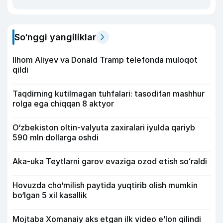
So‘nggi yangiliklar
Ilhom Aliyev va Donald Tramp telefonda muloqot
qildi
Taqdirning kutilmagan tuhfalari: tasodifan mashhur
rolga ega chiqqan 8 aktyor
O‘zbekiston oltin-valyuta zaxiralari iyulda qariyb
590 mln dollarga oshdi
Aka-uka Teytlarni garov evaziga ozod etish soʻraldi
Hovuzda cho‘milish paytida yuqtirib olish mumkin
bo‘lgan 5 xil kasallik
Mojtaba Xomanaiy aks etgan ilk video e’lon qilindi