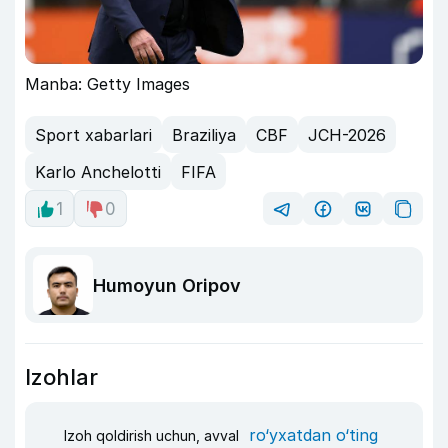
Manba: Getty Images
Sport xabarlari
Braziliya
CBF
JCH-2026
Karlo Anchelotti
FIFA
1
0
Humoyun Oripov
Izohlar
ro‘yxatdan o‘ting
Izoh qoldirish uchun, avval