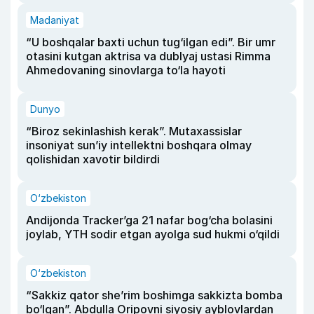
Madaniyat
“U boshqalar baxti uchun tug‘ilgan edi”. Bir umr
otasini kutgan aktrisa va dublyaj ustasi Rimma
Ahmedovaning sinovlarga to‘la hayoti
Dunyo
“Biroz sekinlashish kerak”. Mutaxassislar
insoniyat sun’iy intellektni boshqara olmay
qolishidan xavotir bildirdi
O‘zbekiston
Andijonda Tracker’ga 21 nafar bog‘cha bolasini
joylab, YTH sodir etgan ayolga sud hukmi o‘qildi
O‘zbekiston
“Sakkiz qator she’rim boshimga sakkizta bomba
bo‘lgan”. Abdulla Oripovni siyosiy ayblovlardan