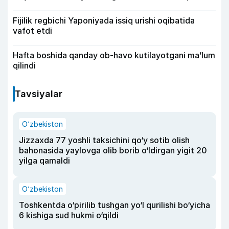
Fijilik regbichi Yaponiyada issiq urishi oqibatida
vafot etdi
Hafta boshida qanday ob-havo kutilayotgani ma’lum
qilindi
Tavsiyalar
O‘zbekiston
Jizzaxda 77 yoshli taksichini qo‘y sotib olish
bahonasida yaylovga olib borib o‘ldirgan yigit 20
yilga qamaldi
O‘zbekiston
Toshkentda o‘pirilib tushgan yo‘l qurilishi bo‘yicha
6 kishiga sud hukmi o‘qildi