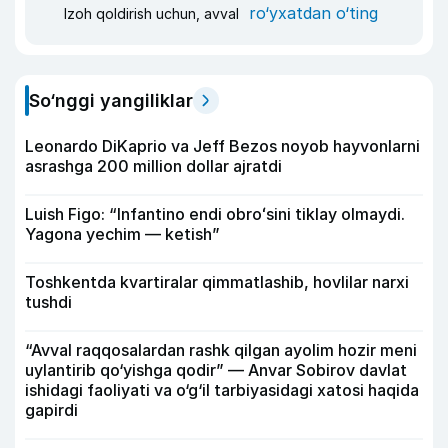
ro‘yxatdan o‘ting
Izoh qoldirish uchun, avval
So‘nggi yangiliklar
Leonardo DiKaprio va Jeff Bezos noyob hayvonlarni
asrashga 200 million dollar ajratdi
Luish Figo: “Infantino endi obroʻsini tiklay olmaydi.
Yagona yechim — ketish”
Toshkentda kvartiralar qimmatlashib, hovlilar narxi
tushdi
“Avval raqqosalardan rashk qilgan ayolim hozir meni
uylantirib qo‘yishga qodir” — Anvar Sobirov davlat
ishidagi faoliyati va o‘g‘il tarbiyasidagi xatosi haqida
gapirdi