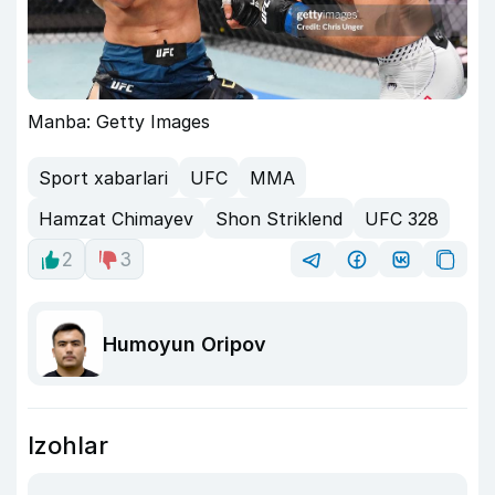
Manba: Getty Images
Sport xabarlari
UFC
MMA
Hamzat Chimayev
Shon Striklend
UFC 328
2
3
Humoyun Oripov
Izohlar