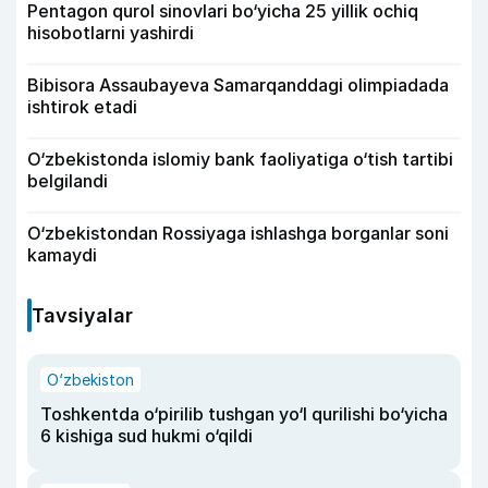
Pentagon qurol sinovlari bo‘yicha 25 yillik ochiq
hisobotlarni yashirdi
Bibisora Assaubayeva Samarqanddagi olimpiadada
ishtirok etadi
O‘zbekistonda islomiy bank faoliyatiga o‘tish tartibi
belgilandi
O‘zbekistondan Rossiyaga ishlashga borganlar soni
kamaydi
Tavsiyalar
O‘zbekiston
Toshkentda o‘pirilib tushgan yo‘l qurilishi bo‘yicha
6 kishiga sud hukmi o‘qildi