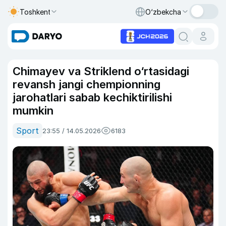
Toshkent
O‘zbekcha
Chimayev va Striklend o‘rtasidagi
revansh jangi chempionning
jarohatlari sabab kechiktirilishi
mumkin
Sport
23:55 / 14.05.2026
6183