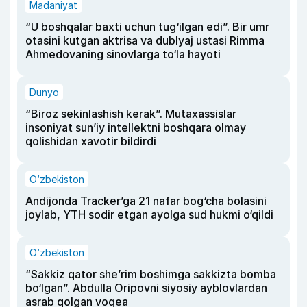
Madaniyat
“U boshqalar baxti uchun tug‘ilgan edi”. Bir umr
otasini kutgan aktrisa va dublyaj ustasi Rimma
Ahmedovaning sinovlarga to‘la hayoti
Dunyo
“Biroz sekinlashish kerak”. Mutaxassislar
insoniyat sun’iy intellektni boshqara olmay
qolishidan xavotir bildirdi
O‘zbekiston
Andijonda Tracker’ga 21 nafar bog‘cha bolasini
joylab, YTH sodir etgan ayolga sud hukmi o‘qildi
O‘zbekiston
“Sakkiz qator she’rim boshimga sakkizta bomba
bo‘lgan”. Abdulla Oripovni siyosiy ayblovlardan
asrab qolgan voqea