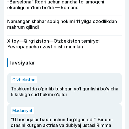
“Barselona” Rodri uchun qancha to‘lamoqchi
ekanligi ma’lum bo‘ldi — Romano
Namangan shahar sobiq hokimi 11 yilga ozodlikdan
mahrum qilindi
Xitoy—Qirg‘iziston—O‘zbekiston temiryo‘li
Yevropagacha uzaytirilishi mumkin
Tavsiyalar
O‘zbekiston
Toshkentda o‘pirilib tushgan yo‘l qurilishi bo‘yicha
6 kishiga sud hukmi o‘qildi
Madaniyat
“U boshqalar baxti uchun tug‘ilgan edi”. Bir umr
otasini kutgan aktrisa va dublyaj ustasi Rimma