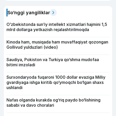
So‘nggi yangiliklar
Oʻzbekistonda sunʼiy intellekt xizmatlari hajmini 1,5
mlrd dollarga yetkazish rejalashtirilmoqda
Kinoda ham, musiqada ham muvaffaqiyat qozongan
Gollivud yulduzlari (video)
Saudiya, Pokiston va Turkiya qo‘shma mudofaa
bitimi imzoladi
Surxondaryoda fuqaroni 1000 dollar evaziga Milliy
gvardiyaga ishga kiritib qo‘ymoqchi bo‘lgan shaxs
ushlandi
Nafas olganda kurakda og‘riq paydo bo‘lishining
sababi va davo choralari