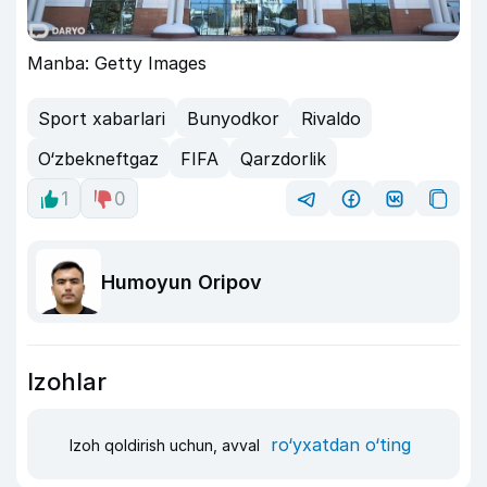
Manba: Getty Images
Sport xabarlari
Bunyodkor
Rivaldo
O‘zbekneftgaz
FIFA
Qarzdorlik
1
0
Humoyun Oripov
Izohlar
ro‘yxatdan o‘ting
Izoh qoldirish uchun, avval