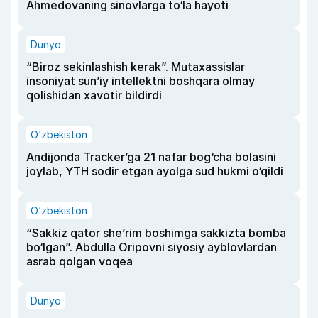
Ahmedovaning sinovlarga to‘la hayoti
Dunyo
“Biroz sekinlashish kerak”. Mutaxassislar
insoniyat sun’iy intellektni boshqara olmay
qolishidan xavotir bildirdi
O‘zbekiston
Andijonda Tracker’ga 21 nafar bog‘cha bolasini
joylab, YTH sodir etgan ayolga sud hukmi o‘qildi
O‘zbekiston
“Sakkiz qator she’rim boshimga sakkizta bomba
bo‘lgan”. Abdulla Oripovni siyosiy ayblovlardan
asrab qolgan voqea
Dunyo