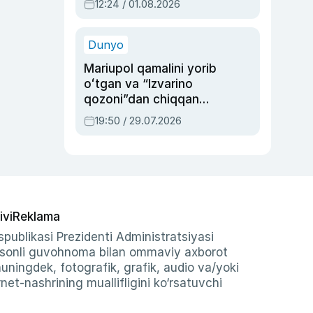
12:24 / 01.08.2026
ayblovlardan asrab
qolgan voqea
Dunyo
Mariupol qamalini yorib
oʻtgan va “Izvarino
qozoni”dan chiqqan
qahramon — Ukraina
19:50 / 29.07.2026
armiyasi bosh
qoʻmondoni Drapatiy
haqida
ivi
Reklama
publikasi Prezidenti Administratsiyasi
-sonli guvohnoma bilan ommaviy axborot
shuningdek, fotografik, grafik, audio va/yoki
et-nashrining muallifligini ko‘rsatuvchi