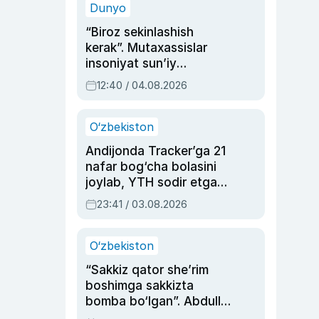
Dunyo
“Biroz sekinlashish
kerak”. Mutaxassislar
insoniyat sun’iy
intellektni boshqara
12:40 / 04.08.2026
olmay qolishidan xavotir
bildirdi
O‘zbekiston
Andijonda Tracker’ga 21
nafar bog‘cha bolasini
joylab, YTH sodir etgan
ayolga sud hukmi o‘qildi
23:41 / 03.08.2026
O‘zbekiston
“Sakkiz qator she’rim
boshimga sakkizta
bomba bo‘lgan”. Abdulla
Oripovni siyosiy