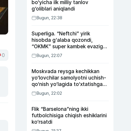
bo‘yicha ilk milliy tanlov
g‘oliblari aniqlandi
Bugun, 22:38
Superliga. “Neftchi” yirik
hisobda g‘alaba qozondi,
“OKMK” super kambek evaziga
“Bunyodkor”dan ustun keldi,
0
Bugun, 22:07
“Nasaf” durang qayd etdi
Moskvada reysga kechikkan
yo‘lovchilar samolyotni uchish-
qo‘nish yo‘lagida to‘xtatishga
urindi (video)
Bugun, 22:02
Flik “Barselona”ning ikki
futbolchisiga chiqish eshiklarini
ko‘rsatdi
Bugun, 21:37