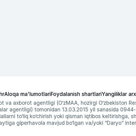
hr
Aloqa ma'lumotlari
Foydalanish shartlari
Yangiliklar arx
t va axborot agentligi (O‘zMAA, hozirgi O‘zbekiston Res
ar agentligi) tomonidan 13.03.2015 yil sanasida 0944
allarni to‘liq ko‘chirish yoki qisman iqtibos keltirishga, 
ytiga giperhavola mavjud bo‘lgan va/yoki “Daryo” intern