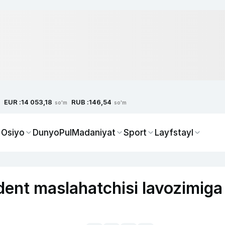
EUR :
RUB :
14 053,18
146,54
so'm
so'm
 Osiyo
Dunyo
Pul
Madaniyat
Sport
Layfstayl
ent maslahatchisi lavozimiga