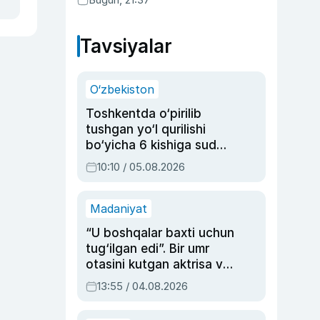
Tavsiyalar
O‘zbekiston
Toshkentda o‘pirilib
tushgan yo‘l qurilishi
bo‘yicha 6 kishiga sud
hukmi o‘qildi
10:10 / 05.08.2026
Madaniyat
“U boshqalar baxti uchun
tug‘ilgan edi”. Bir umr
otasini kutgan aktrisa va
dublyaj ustasi Rimma
13:55 / 04.08.2026
Ahmedovaning
sinovlarga to‘la hayoti