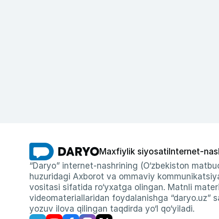
Maxfiylik siyosati
Internet-nas
“Daryo” internet-nashrining (O‘zbekiston matbuo
huzuridagi Axborot va ommaviy kommunikatsiyal
vositasi sifatida ro‘yxatga olingan. Matnli materi
videomateriallaridan foydalanishga “daryo.uz” sa
yozuv ilova qilingan taqdirda yo‘l qo‘yiladi.