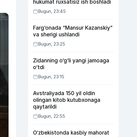
hukumat ruxsatisiz ish boshladi
Bugun, 23:45
Farg‘onada “Mansur Kazanskiy”
va sherigi ushlandi
Bugun, 23:25
Zidanning o‘g‘li yangi jamoaga
o‘tdi
Bugun, 23:15
Avstraliyada 150 yil oldin
olingan kitob kutubxonaga
qaytarildi
Bugun, 22:55
O‘zbekistonda kasbiy mahorat