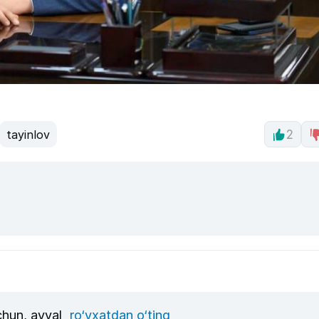
tayinlov
2
uchun, avval
ro‘yxatdan o‘ting