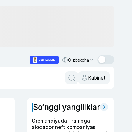
O‘zbekcha
Kabinet
So‘nggi yangiliklar
Grenlandiyada Trampga
aloqador neft kompaniyasi