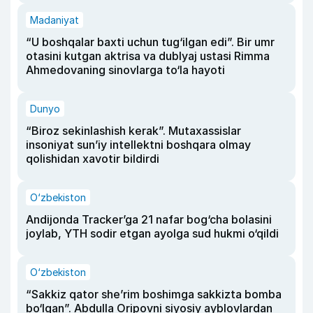
Madaniyat
“U boshqalar baxti uchun tug‘ilgan edi”. Bir umr
otasini kutgan aktrisa va dublyaj ustasi Rimma
Ahmedovaning sinovlarga to‘la hayoti
Dunyo
“Biroz sekinlashish kerak”. Mutaxassislar
insoniyat sun’iy intellektni boshqara olmay
qolishidan xavotir bildirdi
O‘zbekiston
Andijonda Tracker’ga 21 nafar bog‘cha bolasini
joylab, YTH sodir etgan ayolga sud hukmi o‘qildi
O‘zbekiston
“Sakkiz qator she’rim boshimga sakkizta bomba
bo‘lgan”. Abdulla Oripovni siyosiy ayblovlardan