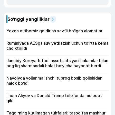
So‘nggi yangiliklar
Yozda e’tiborsiz qoldirish xavfli bo‘lgan alomatlar
Ruminiyada AESga suv yetkazish uchun toʻrtta kema
choʻktirildi
Janubiy Koreya futbol assotsiatsiyasi hakamlar bilan
bog‘liq sharmandali holat bo‘yicha bayonot berdi
Navoiyda yollanma ishchi tuproq bosib qolishidan
halok bo‘ldi
Ilhom Aliyev va Donald Tramp telefonda muloqot
qildi
Taqdirning kutilmagan tuhfalari: tasodifan mashhur