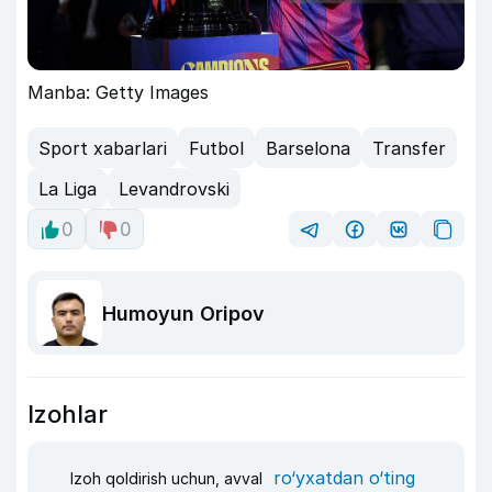
Manba: Getty Images
Sport xabarlari
Futbol
Barselona
Transfer
La Liga
Levandrovski
0
0
Humoyun Oripov
Izohlar
ro‘yxatdan o‘ting
Izoh qoldirish uchun, avval