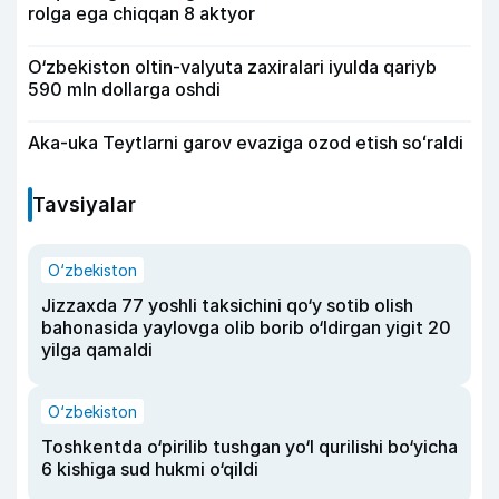
rolga ega chiqqan 8 aktyor
O‘zbekiston oltin-valyuta zaxiralari iyulda qariyb
590 mln dollarga oshdi
Aka-uka Teytlarni garov evaziga ozod etish soʻraldi
Tavsiyalar
O‘zbekiston
Jizzaxda 77 yoshli taksichini qo‘y sotib olish
bahonasida yaylovga olib borib o‘ldirgan yigit 20
yilga qamaldi
O‘zbekiston
Toshkentda o‘pirilib tushgan yo‘l qurilishi bo‘yicha
6 kishiga sud hukmi o‘qildi