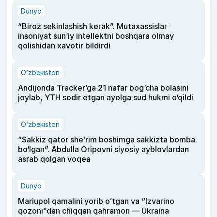
Dunyo
“Biroz sekinlashish kerak”. Mutaxassislar
insoniyat sun’iy intellektni boshqara olmay
qolishidan xavotir bildirdi
O‘zbekiston
Andijonda Tracker’ga 21 nafar bog‘cha bolasini
joylab, YTH sodir etgan ayolga sud hukmi o‘qildi
O‘zbekiston
“Sakkiz qator she’rim boshimga sakkizta bomba
bo‘lgan”. Abdulla Oripovni siyosiy ayblovlardan
asrab qolgan voqea
Dunyo
Mariupol qamalini yorib oʻtgan va “Izvarino
qozoni”dan chiqqan qahramon — Ukraina