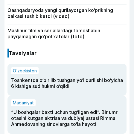
Qashqadaryoda yangi qurilayotgan ko‘prikning
balkasi tushib ketdi (video)
Mashhur film va seriallardagi tomoshabin
payqamagan qo‘pol xatolar (foto)
Tavsiyalar
O‘zbekiston
Toshkentda o‘pirilib tushgan yo‘l qurilishi bo‘yicha
6 kishiga sud hukmi o‘qildi
Madaniyat
“U boshqalar baxti uchun tug‘ilgan edi”. Bir umr
otasini kutgan aktrisa va dublyaj ustasi Rimma
Ahmedovaning sinovlarga to‘la hayoti