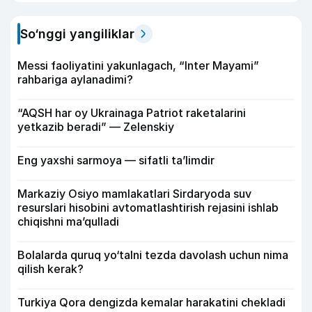
So‘nggi yangiliklar
Messi faoliyatini yakunlagach, “Inter Mayami”
rahbariga aylanadimi?
“AQSH har oy Ukrainaga Patriot raketalarini
yetkazib beradi” — Zelenskiy
Eng yaxshi sarmoya — sifatli ta’limdir
Markaziy Osiyo mamlakatlari Sirdaryoda suv
resurslari hisobini avtomatlashtirish rejasini ishlab
chiqishni ma’qulladi
Bolalarda quruq yo‘talni tezda davolash uchun nima
qilish kerak?
Turkiya Qora dengizda kemalar harakatini chekladi