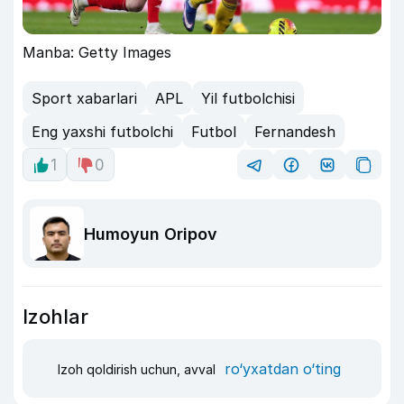
Manba: Getty Images
Sport xabarlari
APL
Yil futbolchisi
Eng yaxshi futbolchi
Futbol
Fernandesh
1
0
Humoyun Oripov
Izohlar
ro‘yxatdan o‘ting
Izoh qoldirish uchun, avval