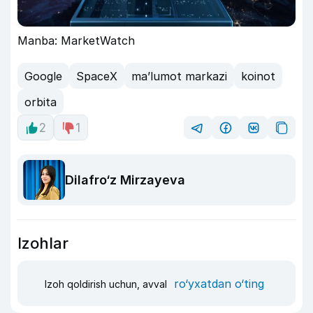
Manba: MarketWatch
Google
SpaceX
ma’lumot markazi
koinot
orbita
2
1
Dilafro‘z Mirzayeva
Izohlar
ro‘yxatdan o‘ting
Izoh qoldirish uchun, avval