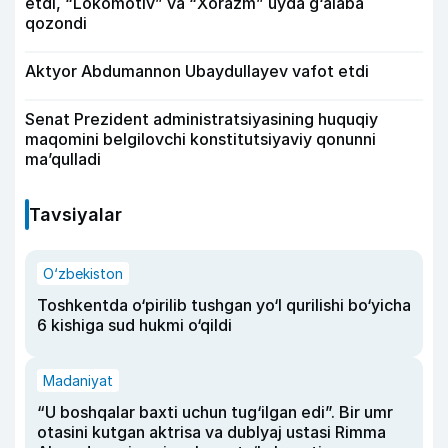
etdi, “Lokomotiv” va “Xorazm” uyda g‘alaba
qozondi
Aktyor Abdu­mannon Ubaydullayev vafot etdi
Senat Prezident administratsiyasining huquqiy
maqomini belgilovchi konstitutsiyaviy qonunni
ma’qulladi
Tavsiyalar
O‘zbekiston
Toshkentda o‘pirilib tushgan yo‘l qurilishi bo‘yicha
6 kishiga sud hukmi o‘qildi
Madaniyat
“U boshqalar baxti uchun tug‘ilgan edi”. Bir umr
otasini kutgan aktrisa va dublyaj ustasi Rimma