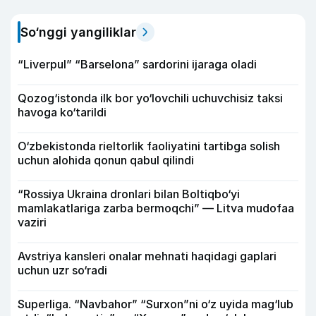
So‘nggi yangiliklar
“Liverpul” “Barselona” sardorini ijaraga oladi
Qozog‘istonda ilk bor yo‘lovchili uchuvchisiz taksi
havoga ko‘tarildi
O‘zbekistonda rieltorlik faoliyatini tartibga solish
uchun alohida qonun qabul qilindi
“Rossiya Ukraina dronlari bilan Boltiqbo‘yi
mamlakatlariga zarba bermoqchi” — Litva mudofaa
vaziri
Avstriya kansleri onalar mehnati haqidagi gaplari
uchun uzr so‘radi
Superliga. “Navbahor” “Surxon”ni o‘z uyida mag‘lub