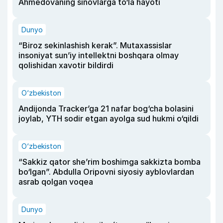
Ahmedovaning sinovlarga to‘la hayoti
Dunyo
“Biroz sekinlashish kerak”. Mutaxassislar
insoniyat sun’iy intellektni boshqara olmay
qolishidan xavotir bildirdi
O‘zbekiston
Andijonda Tracker’ga 21 nafar bog‘cha bolasini
joylab, YTH sodir etgan ayolga sud hukmi o‘qildi
O‘zbekiston
“Sakkiz qator she’rim boshimga sakkizta bomba
bo‘lgan”. Abdulla Oripovni siyosiy ayblovlardan
asrab qolgan voqea
Dunyo