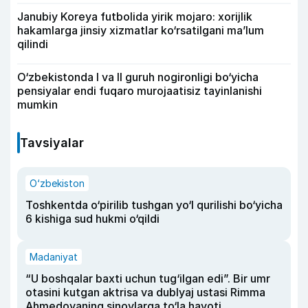
Janubiy Koreya futbolida yirik mojaro: xorijlik
hakamlarga jinsiy xizmatlar ko‘rsatilgani ma’lum
qilindi
O‘zbekistonda I va II guruh nogironligi bo‘yicha
pensiyalar endi fuqaro murojaatisiz tayinlanishi
mumkin
Tavsiyalar
O‘zbekiston
Toshkentda o‘pirilib tushgan yo‘l qurilishi bo‘yicha
6 kishiga sud hukmi o‘qildi
Madaniyat
“U boshqalar baxti uchun tug‘ilgan edi”. Bir umr
otasini kutgan aktrisa va dublyaj ustasi Rimma
Ahmedovaning sinovlarga to‘la hayoti