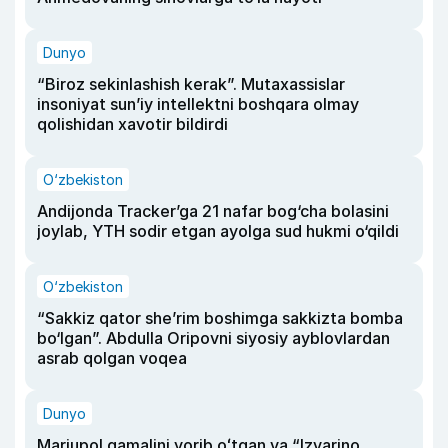
Dunyo
“Biroz sekinlashish kerak”. Mutaxassislar
insoniyat sun’iy intellektni boshqara olmay
qolishidan xavotir bildirdi
O‘zbekiston
Andijonda Tracker’ga 21 nafar bog‘cha bolasini
joylab, YTH sodir etgan ayolga sud hukmi o‘qildi
O‘zbekiston
“Sakkiz qator she’rim boshimga sakkizta bomba
bo‘lgan”. Abdulla Oripovni siyosiy ayblovlardan
asrab qolgan voqea
Dunyo
Mariupol qamalini yorib oʻtgan va “Izvarino