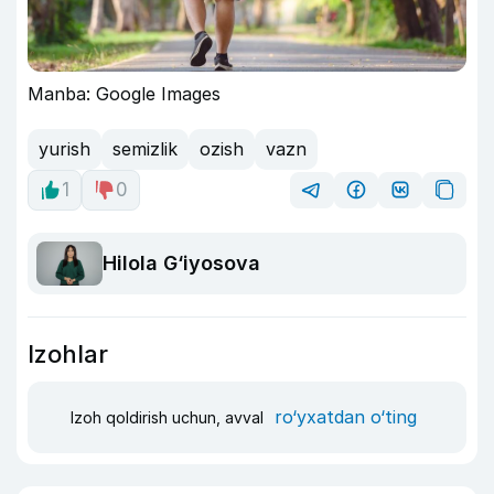
Manba: Google Images
yurish
semizlik
ozish
vazn
1
0
Hilola G‘iyosova
Izohlar
ro‘yxatdan o‘ting
Izoh qoldirish uchun, avval