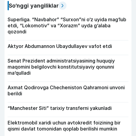
So‘nggi yangiliklar
Superliga. “Navbahor” “Surxon”ni o‘z uyida mag‘lub
etdi, “Lokomotiv” va “Xorazm” uyda g‘alaba
qozondi
Aktyor Abdu­mannon Ubaydullayev vafot etdi
Senat Prezident administratsiyasining huquqiy
maqomini belgilovchi konstitutsiyaviy qonunni
ma’qulladi
Axmat Qodirovga Checheniston Qahramoni unvoni
berildi
“Manchester Siti” tarixiy transferni yakunladi
Elektromobil xaridi uchun avtokredit foizining bir
qismi davlat tomonidan qoplab berilishi mumkin