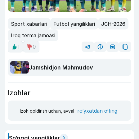
Sport xabarlari
Futbol yangiliklari
JCH-2026
Iroq terma jamoasi
1
0
Jamshidjon Mahmudov
Izohlar
ro‘yxatdan o‘ting
Izoh qoldirish uchun, avval
So‘nggi yangiliklar