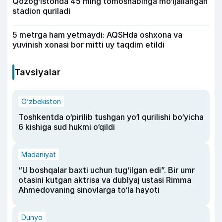
Qozog‘istonda 45 ming tomoshabinga mo‘ljallangan
stadion quriladi
5 metrga ham yetmaydi: AQSHda oshxona va
yuvinish xonasi bor mitti uy taqdim etildi
Tavsiyalar
O‘zbekiston
Toshkentda o‘pirilib tushgan yo‘l qurilishi bo‘yicha
6 kishiga sud hukmi o‘qildi
Madaniyat
“U boshqalar baxti uchun tug‘ilgan edi”. Bir umr
otasini kutgan aktrisa va dublyaj ustasi Rimma
Ahmedovaning sinovlarga to‘la hayoti
Dunyo