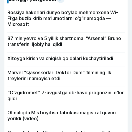
Rossiya hakerlari dunyo bo‘ylab mehmonxona Wi-
Fi’ga buzib kirib ma’lumotlarni o‘g‘irlamoqda —
Microsoft
87 mln yevro va 5 yillik shartnoma: “Arsenal” Bruno
transferini ijobiy hal qildi
Xitoyga kirish va chiqish qoidalari kuchaytiriladi
Marvel “Qasoskorlar: Doktor Dum” filmining ilk
treylerini namoyish etdi
“O‘zgidromet” 7-avgustga ob-havo prognozini e’lon
qildi
Olmaliqda Mis boyitish fabrikasi magistral quvuri
yorildi (video)