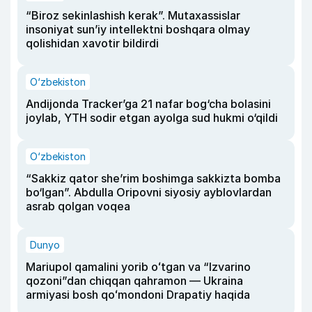
“Biroz sekinlashish kerak”. Mutaxassislar
insoniyat sun’iy intellektni boshqara olmay
qolishidan xavotir bildirdi
O‘zbekiston
Andijonda Tracker’ga 21 nafar bog‘cha bolasini
joylab, YTH sodir etgan ayolga sud hukmi o‘qildi
O‘zbekiston
“Sakkiz qator she’rim boshimga sakkizta bomba
bo‘lgan”. Abdulla Oripovni siyosiy ayblovlardan
asrab qolgan voqea
Dunyo
Mariupol qamalini yorib oʻtgan va “Izvarino
qozoni”dan chiqqan qahramon — Ukraina
armiyasi bosh qoʻmondoni Drapatiy haqida