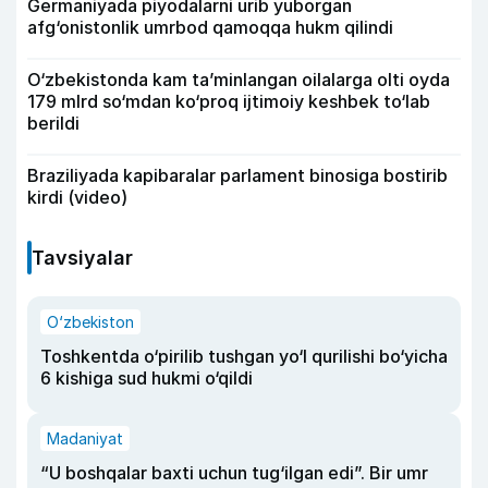
Germaniyada piyodalarni urib yuborgan
afg‘onistonlik umrbod qamoqqa hukm qilindi
O‘zbekistonda kam ta’minlangan oilalarga olti oyda
179 mlrd so‘mdan ko‘proq ijtimoiy keshbek to‘lab
berildi
Braziliyada kapibaralar parlament binosiga bostirib
kirdi (video)
Tavsiyalar
O‘zbekiston
Toshkentda o‘pirilib tushgan yo‘l qurilishi bo‘yicha
6 kishiga sud hukmi o‘qildi
Madaniyat
“U boshqalar baxti uchun tug‘ilgan edi”. Bir umr