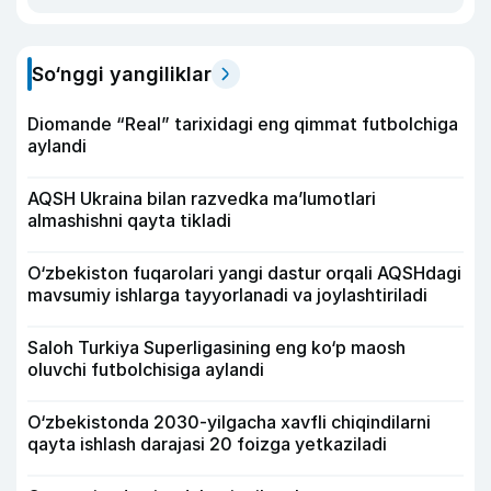
So‘nggi yangiliklar
Diomande “Real” tarixidagi eng qimmat futbolchiga
aylandi
AQSH Ukraina bilan razvedka ma’lumotlari
almashishni qayta tikladi
O‘zbekiston fuqarolari yangi dastur orqali AQSHdagi
mavsumiy ishlarga tayyorlanadi va joylashtiriladi
Saloh Turkiya Superligasining eng ko‘p maosh
oluvchi futbolchisiga aylandi
O‘zbekistonda 2030-yilgacha xavfli chiqindilarni
qayta ishlash darajasi 20 foizga yetkaziladi