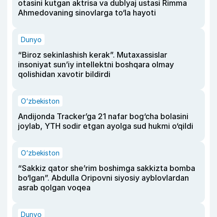
otasini kutgan aktrisa va dublyaj ustasi Rimma
Ahmedovaning sinovlarga to‘la hayoti
Dunyo
“Biroz sekinlashish kerak”. Mutaxassislar
insoniyat sun’iy intellektni boshqara olmay
qolishidan xavotir bildirdi
O‘zbekiston
Andijonda Tracker’ga 21 nafar bog‘cha bolasini
joylab, YTH sodir etgan ayolga sud hukmi o‘qildi
O‘zbekiston
“Sakkiz qator she’rim boshimga sakkizta bomba
bo‘lgan”. Abdulla Oripovni siyosiy ayblovlardan
asrab qolgan voqea
Dunyo