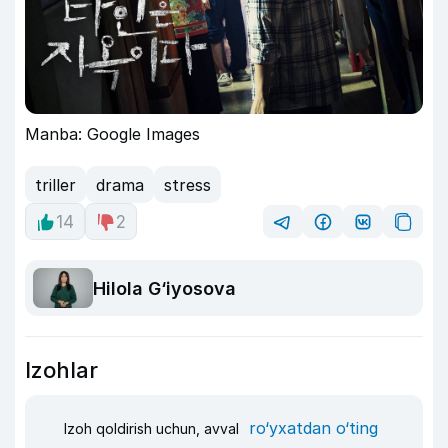
Manba: Google Images
triller
drama
stress
14
2
Hilola G‘iyosova
Izohlar
ro‘yxatdan o‘ting
Izoh qoldirish uchun, avval