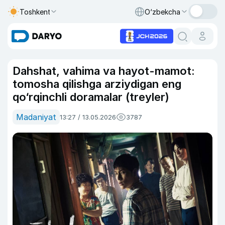
Toshkent
O‘zbekcha
Dahshat, vahima va hayot-mamot:
tomosha qilishga arziydigan eng
qo‘rqinchli doramalar (treyler)
Madaniyat
13:27 / 13.05.2026
3787