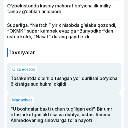
O‘zbekistonda kasbiy mahorat bo‘yicha ilk milliy
tanlov g‘oliblari aniqlandi
Superliga. “Neftchi” yirik hisobda g‘alaba qozondi,
“OKMK” super kambek evaziga “Bunyodkor”dan
ustun keldi, “Nasaf” durang qayd etdi
Tavsiyalar
O‘zbekiston
Toshkentda o‘pirilib tushgan yo‘l qurilishi bo‘yicha
6 kishiga sud hukmi o‘qildi
Madaniyat
“U boshqalar baxti uchun tug‘ilgan edi”. Bir umr
otasini kutgan aktrisa va dublyaj ustasi Rimma
Ahmedovaning sinovlarga to‘la hayoti