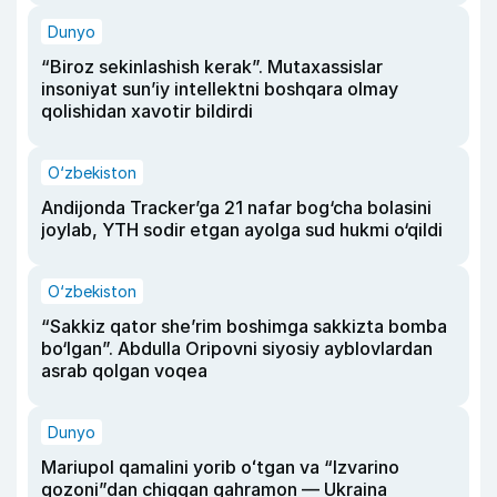
Dunyo
“Biroz sekinlashish kerak”. Mutaxassislar
insoniyat sun’iy intellektni boshqara olmay
qolishidan xavotir bildirdi
O‘zbekiston
Andijonda Tracker’ga 21 nafar bog‘cha bolasini
joylab, YTH sodir etgan ayolga sud hukmi o‘qildi
O‘zbekiston
“Sakkiz qator she’rim boshimga sakkizta bomba
bo‘lgan”. Abdulla Oripovni siyosiy ayblovlardan
asrab qolgan voqea
Dunyo
Mariupol qamalini yorib oʻtgan va “Izvarino
qozoni”dan chiqqan qahramon — Ukraina