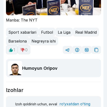
Manba: The NYT
Sport xabarlari
Futbol
La Liga
Real Madrid
Barselona
Negreyra ishi
1
0
Humoyun Oripov
Izohlar
ro‘yxatdan o‘ting
Izoh qoldirish uchun, avval