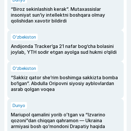
“Biroz sekinlashish kerak”. Mutaxassislar
insoniyat sun’iy intellektni boshqara olmay
qolishidan xavotir bildirdi
O‘zbekiston
Andijonda Tracker’ga 21 nafar bog‘cha bolasini
joylab, YTH sodir etgan ayolga sud hukmi o‘qildi
O‘zbekiston
“Sakkiz qator she’rim boshimga sakkizta bomba
bo‘lgan”. Abdulla Oripovni siyosiy ayblovlardan
asrab qolgan voqea
Dunyo
Mariupol qamalini yorib oʻtgan va “Izvarino
qozoni”dan chiqqan qahramon — Ukraina
armiyasi bosh qoʻmondoni Drapatiy haqida