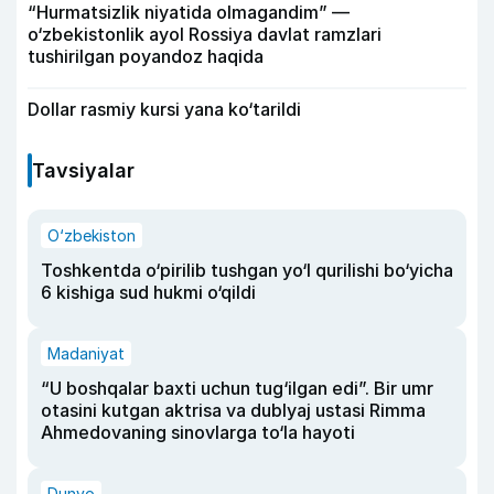
“Hurmatsizlik niyatida olmagandim” —
o‘zbekistonlik ayol Rossiya davlat ramzlari
tushirilgan poyandoz haqida
Dollar rasmiy kursi yana ko‘tarildi
Tavsiyalar
O‘zbekiston
Toshkentda o‘pirilib tushgan yo‘l qurilishi bo‘yicha
6 kishiga sud hukmi o‘qildi
Madaniyat
“U boshqalar baxti uchun tug‘ilgan edi”. Bir umr
otasini kutgan aktrisa va dublyaj ustasi Rimma
Ahmedovaning sinovlarga to‘la hayoti
Dunyo