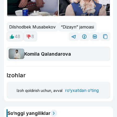
Dilshodbek Musabekov
“Dizayn” jamoasi
48
8
Komila Qalandarova
Izohlar
ro‘yxatdan o‘ting
Izoh qoldirish uchun, avval
So‘nggi yangiliklar