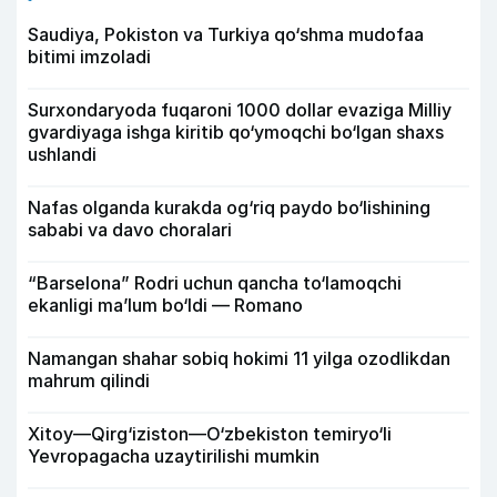
Saudiya, Pokiston va Turkiya qo‘shma mudofaa
bitimi imzoladi
Surxondaryoda fuqaroni 1000 dollar evaziga Milliy
gvardiyaga ishga kiritib qo‘ymoqchi bo‘lgan shaxs
ushlandi
Nafas olganda kurakda og‘riq paydo bo‘lishining
sababi va davo choralari
“Barselona” Rodri uchun qancha to‘lamoqchi
ekanligi ma’lum bo‘ldi — Romano
Namangan shahar sobiq hokimi 11 yilga ozodlikdan
mahrum qilindi
Xitoy—Qirg‘iziston—O‘zbekiston temiryo‘li
Yevropagacha uzaytirilishi mumkin