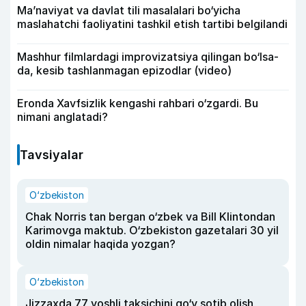
Ma’naviyat va davlat tili masalalari bo‘yicha
maslahatchi faoliyatini tashkil etish tartibi belgilandi
Mashhur filmlardagi improvizatsiya qilingan bo‘lsa-
da, kesib tashlanmagan epizodlar (video)
Eronda Xavfsizlik kengashi rahbari o‘zgardi. Bu
nimani anglatadi?
Tavsiyalar
O‘zbekiston
Chak Norris tan bergan o‘zbek va Bill Klintondan
Karimovga maktub. O‘zbekiston gazetalari 30 yil
oldin nimalar haqida yozgan?
O‘zbekiston
Jizzaxda 77 yoshli taksichini qo‘y sotib olish