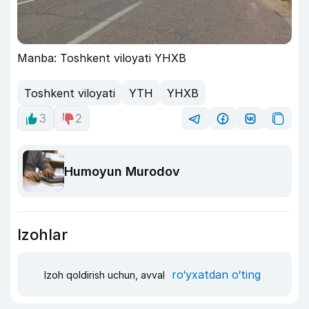
Manba: Toshkent viloyati YHXB
Toshkent viloyati
YTH
YHXB
3
2
Humoyun Murodov
Izohlar
ro‘yxatdan o‘ting
Izoh qoldirish uchun, avval