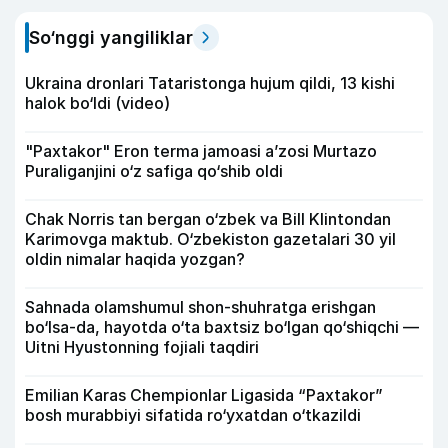
So‘nggi yangiliklar
Ukraina dronlari Tataristonga hujum qildi, 13 kishi
halok bo‘ldi (video)
"Paxtakor" Eron terma jamoasi a’zosi Murtazo
Puraliganjini o‘z safiga qo‘shib oldi
Chak Norris tan bergan o‘zbek va Bill Klintondan
Karimovga maktub. O‘zbekiston gazetalari 30 yil
oldin nimalar haqida yozgan?
Sahnada olamshumul shon-shuhratga erishgan
bo‘lsa-da, hayotda o‘ta baxtsiz bo‘lgan qo‘shiqchi —
Uitni Hyustonning fojiali taqdiri
Emilian Karas Chempionlar Ligasida “Paxtakor”
bosh murabbiyi sifatida ro‘yxatdan o‘tkazildi