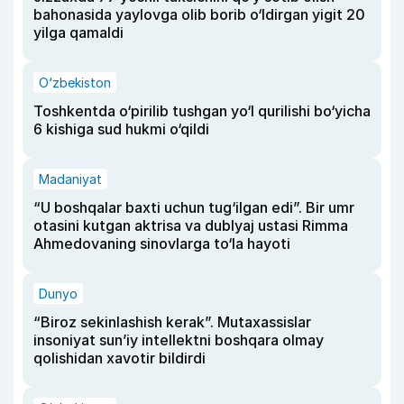
bahonasida yaylovga olib borib o‘ldirgan yigit 20
yilga qamaldi
O‘zbekiston
Toshkentda o‘pirilib tushgan yo‘l qurilishi bo‘yicha
6 kishiga sud hukmi o‘qildi
Madaniyat
“U boshqalar baxti uchun tug‘ilgan edi”. Bir umr
otasini kutgan aktrisa va dublyaj ustasi Rimma
Ahmedovaning sinovlarga to‘la hayoti
Dunyo
“Biroz sekinlashish kerak”. Mutaxassislar
insoniyat sun’iy intellektni boshqara olmay
qolishidan xavotir bildirdi