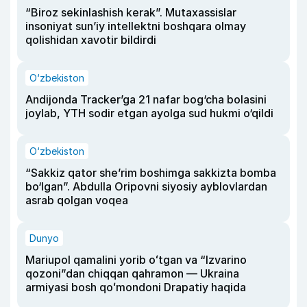
“Biroz sekinlashish kerak”. Mutaxassislar
insoniyat sun’iy intellektni boshqara olmay
qolishidan xavotir bildirdi
O‘zbekiston
Andijonda Tracker’ga 21 nafar bog‘cha bolasini
joylab, YTH sodir etgan ayolga sud hukmi o‘qildi
O‘zbekiston
“Sakkiz qator she’rim boshimga sakkizta bomba
bo‘lgan”. Abdulla Oripovni siyosiy ayblovlardan
asrab qolgan voqea
Dunyo
Mariupol qamalini yorib oʻtgan va “Izvarino
qozoni”dan chiqqan qahramon — Ukraina
armiyasi bosh qoʻmondoni Drapatiy haqida