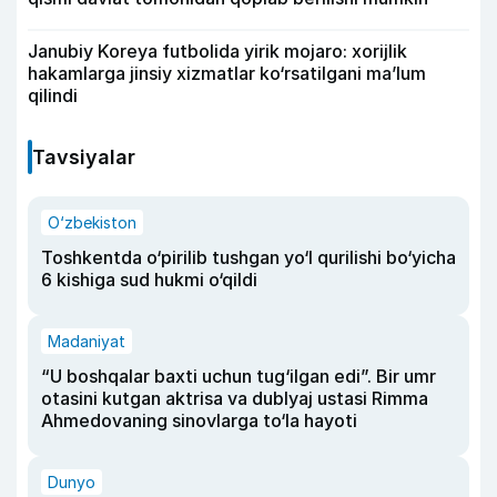
Janubiy Koreya futbolida yirik mojaro: xorijlik
hakamlarga jinsiy xizmatlar ko‘rsatilgani ma’lum
qilindi
Tavsiyalar
O‘zbekiston
Toshkentda o‘pirilib tushgan yo‘l qurilishi bo‘yicha
6 kishiga sud hukmi o‘qildi
Madaniyat
“U boshqalar baxti uchun tug‘ilgan edi”. Bir umr
otasini kutgan aktrisa va dublyaj ustasi Rimma
Ahmedovaning sinovlarga to‘la hayoti
Dunyo