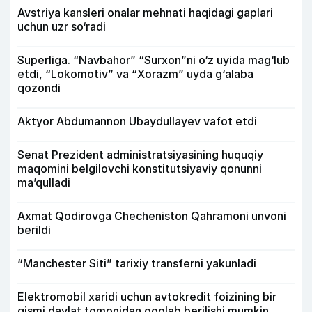
Avstriya kansleri onalar mehnati haqidagi gaplari
uchun uzr so‘radi
Superliga. “Navbahor” “Surxon”ni o‘z uyida mag‘lub
etdi, “Lokomotiv” va “Xorazm” uyda g‘alaba
qozondi
Aktyor Abdu­mannon Ubaydullayev vafot etdi
Senat Prezident administratsiyasining huquqiy
maqomini belgilovchi konstitutsiyaviy qonunni
ma’qulladi
Axmat Qodirovga Checheniston Qahramoni unvoni
berildi
“Manchester Siti” tarixiy transferni yakunladi
Elektromobil xaridi uchun avtokredit foizining bir
qismi davlat tomonidan qoplab berilishi mumkin