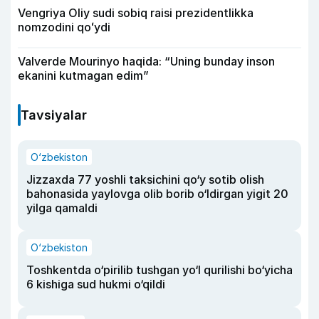
Vengriya Oliy sudi sobiq raisi prezidentlikka
nomzodini qoʻydi
Valverde Mourinyo haqida: “Uning bunday inson
ekanini kutmagan edim”
Tavsiyalar
O‘zbekiston
Jizzaxda 77 yoshli taksichini qo‘y sotib olish
bahonasida yaylovga olib borib o‘ldirgan yigit 20
yilga qamaldi
O‘zbekiston
Toshkentda o‘pirilib tushgan yo‘l qurilishi bo‘yicha
6 kishiga sud hukmi o‘qildi