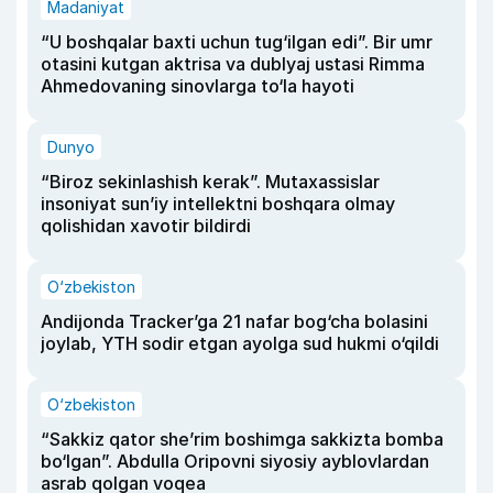
Madaniyat
“U boshqalar baxti uchun tug‘ilgan edi”. Bir umr
otasini kutgan aktrisa va dublyaj ustasi Rimma
Ahmedovaning sinovlarga to‘la hayoti
Dunyo
“Biroz sekinlashish kerak”. Mutaxassislar
insoniyat sun’iy intellektni boshqara olmay
qolishidan xavotir bildirdi
O‘zbekiston
Andijonda Tracker’ga 21 nafar bog‘cha bolasini
joylab, YTH sodir etgan ayolga sud hukmi o‘qildi
O‘zbekiston
“Sakkiz qator she’rim boshimga sakkizta bomba
bo‘lgan”. Abdulla Oripovni siyosiy ayblovlardan
asrab qolgan voqea