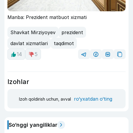
Manba: Prezident matbuot xizmati
Shavkat Mirziyoyev
prezident
davlat xizmatlari
taqdimot
14
5
Izohlar
ro‘yxatdan o‘ting
Izoh qoldirish uchun, avval
So‘nggi yangiliklar