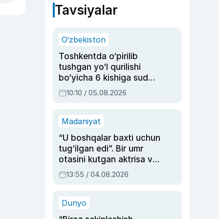
Tavsiyalar
O‘zbekiston
Toshkentda o‘pirilib
tushgan yo‘l qurilishi
bo‘yicha 6 kishiga sud
hukmi o‘qildi
10:10 / 05.08.2026
Madaniyat
“U boshqalar baxti uchun
tug‘ilgan edi”. Bir umr
otasini kutgan aktrisa va
dublyaj ustasi Rimma
13:55 / 04.08.2026
Ahmedovaning
sinovlarga to‘la hayoti
Dunyo