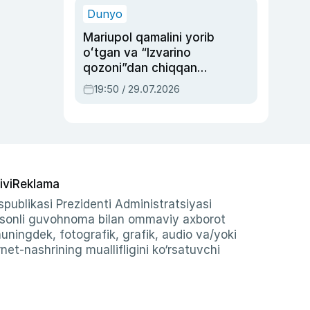
Dunyo
Mariupol qamalini yorib
oʻtgan va “Izvarino
qozoni”dan chiqqan
qahramon — Ukraina
19:50 / 29.07.2026
armiyasi bosh
qoʻmondoni Drapatiy
haqida
ivi
Reklama
publikasi Prezidenti Administratsiyasi
-sonli guvohnoma bilan ommaviy axborot
shuningdek, fotografik, grafik, audio va/yoki
et-nashrining muallifligini ko‘rsatuvchi