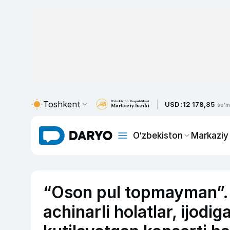
Toshkent
USD :
12 178,85
so'm
O‘zbekiston
Markaziy
“Oson pul topmayman”. 
achinarli holatlar, ijodi