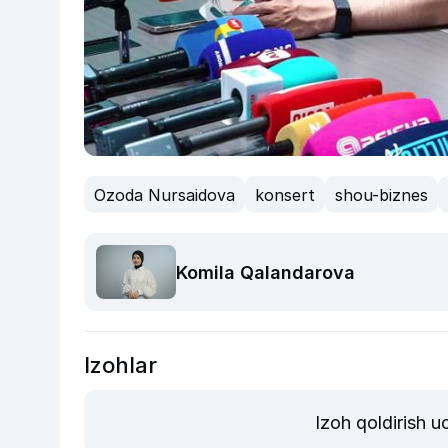
Ozoda Nursaidova
konsert
shou-biznes
Komila Qalandarova
Izohlar
Izoh qoldirish 