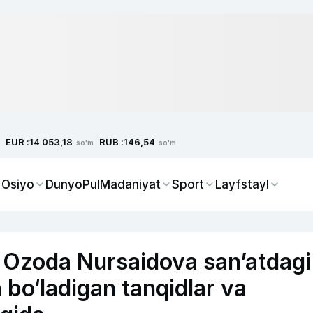
EUR :
RUB :
14 053,18
146,54
so'm
so'm
 Osiyo
Dunyo
Pul
Madaniyat
Sport
Layfstayl
Ozoda Nursaidova san’atdagi
ga bo‘ladigan tanqidlar va