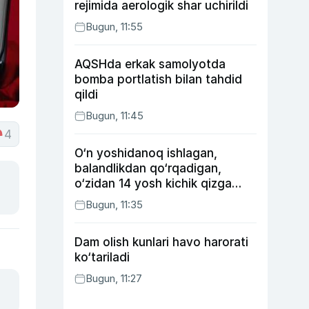
rejimida aerologik shar uchirildi
Bugun, 11:55
AQSHda erkak samolyotda
bomba portlatish bilan tahdid
qildi
Bugun, 11:45
4
O‘n yoshidanoq ishlagan,
balandlikdan qo‘rqadigan,
o‘zidan 14 yosh kichik qizga
uylangan Yorqinxo‘ja Umarov
Bugun, 11:35
34 yoshda
Dam olish kunlari havo harorati
ko‘tariladi
Bugun, 11:27