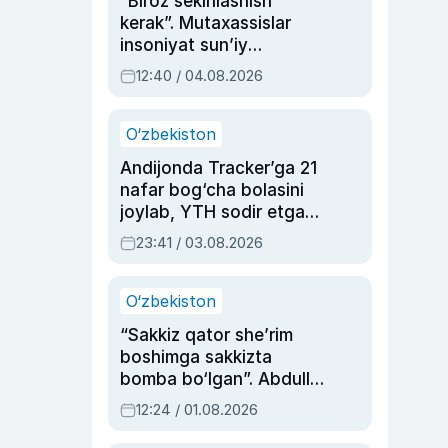
“Biroz sekinlashish
kerak”. Mutaxassislar
insoniyat sun’iy
intellektni boshqara
12:40 / 04.08.2026
olmay qolishidan xavotir
bildirdi
O‘zbekiston
Andijonda Tracker’ga 21
nafar bog‘cha bolasini
joylab, YTH sodir etgan
ayolga sud hukmi o‘qildi
23:41 / 03.08.2026
O‘zbekiston
“Sakkiz qator she’rim
boshimga sakkizta
bomba bo‘lgan”. Abdulla
Oripovni siyosiy
12:24 / 01.08.2026
ayblovlardan asrab
qolgan voqea