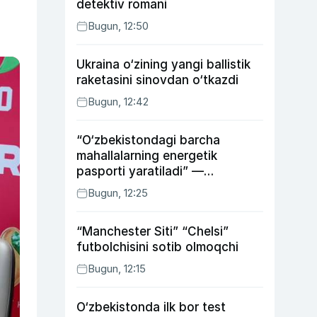
detektiv romani
Bugun, 12:50
Ukraina o‘zining yangi ballistik
raketasini sinovdan o‘tkazdi
Bugun, 12:42
“O‘zbekistondagi barcha
mahallalarning energetik
pasporti yaratiladi” —
energetika vaziri
Bugun, 12:25
“Manchester Siti” “Chelsi”
futbolchisini sotib olmoqchi
Bugun, 12:15
O‘zbekistonda ilk bor test