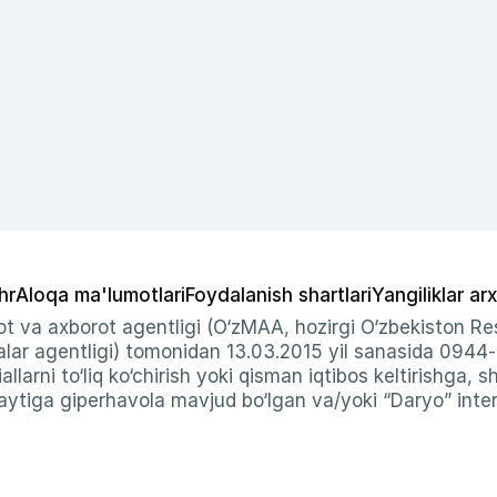
hr
Aloqa ma'lumotlari
Foydalanish shartlari
Yangiliklar arx
t va axborot agentligi (O‘zMAA, hozirgi O‘zbekiston Res
ar agentligi) tomonidan 13.03.2015 yil sanasida 0944
allarni to‘liq ko‘chirish yoki qisman iqtibos keltirishga, 
ytiga giperhavola mavjud bo‘lgan va/yoki “Daryo” intern