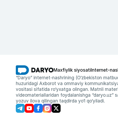
Maxfiylik siyosati
Internet-nas
“Daryo” internet-nashrining (O‘zbekiston matbuo
huzuridagi Axborot va ommaviy kommunikatsiyal
vositasi sifatida ro‘yxatga olingan. Matnli materi
videomateriallaridan foydalanishga “daryo.uz” sa
yozuv ilova qilingan taqdirda yo‘l qo‘yiladi.