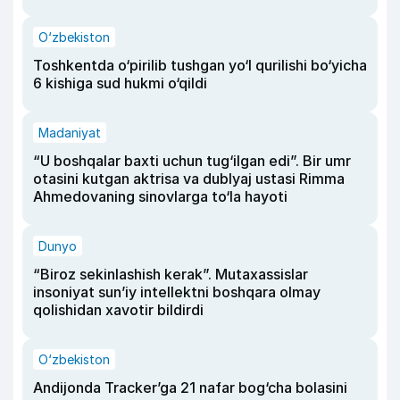
O‘zbekiston
Toshkentda o‘pirilib tushgan yo‘l qurilishi bo‘yicha
6 kishiga sud hukmi o‘qildi
Madaniyat
“U boshqalar baxti uchun tug‘ilgan edi”. Bir umr
otasini kutgan aktrisa va dublyaj ustasi Rimma
Ahmedovaning sinovlarga to‘la hayoti
Dunyo
“Biroz sekinlashish kerak”. Mutaxassislar
insoniyat sun’iy intellektni boshqara olmay
qolishidan xavotir bildirdi
O‘zbekiston
Andijonda Tracker’ga 21 nafar bog‘cha bolasini