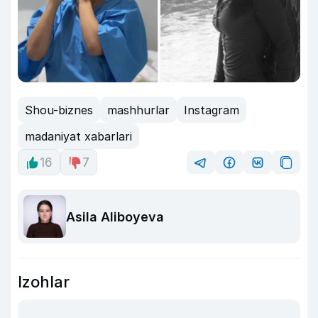
Shou-biznes
mashhurlar
Instagram
madaniyat xabarlari
16
7
Asila Aliboyeva
Izohlar