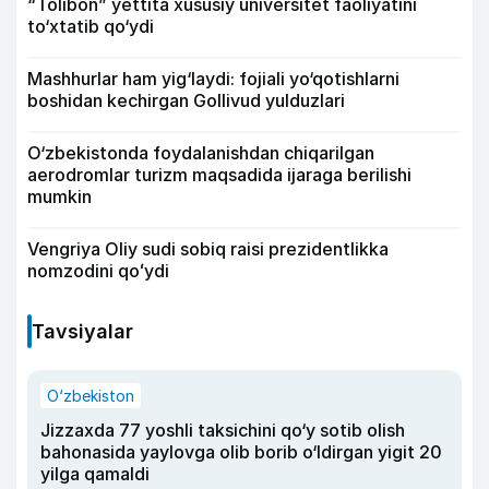
“Tolibon” yettita xususiy universitet faoliyatini
to‘xtatib qo‘ydi
Mashhurlar ham yig‘laydi: fojiali yo‘qotishlarni
boshidan kechirgan Gollivud yulduzlari
O‘zbekistonda foydalanishdan chiqarilgan
aerodromlar turizm maqsadida ijaraga berilishi
mumkin
Vengriya Oliy sudi sobiq raisi prezidentlikka
nomzodini qoʻydi
Tavsiyalar
O‘zbekiston
Jizzaxda 77 yoshli taksichini qo‘y sotib olish
bahonasida yaylovga olib borib o‘ldirgan yigit 20
yilga qamaldi