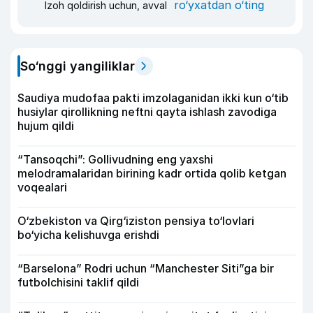
ro‘yxatdan o‘ting
Izoh qoldirish uchun, avval
So‘nggi yangiliklar
Saudiya mudofaa pakti imzolaganidan ikki kun o‘tib
husiylar qirollikning neftni qayta ishlash zavodiga
hujum qildi
“Tansoqchi”: Gollivudning eng yaxshi
melodramalaridan birining kadr ortida qolib ketgan
voqealari
O‘zbekiston va Qirg‘iziston pensiya to‘lovlari
bo‘yicha kelishuvga erishdi
“Barselona” Rodri uchun “Manchester Siti”ga bir
futbolchisini taklif qildi