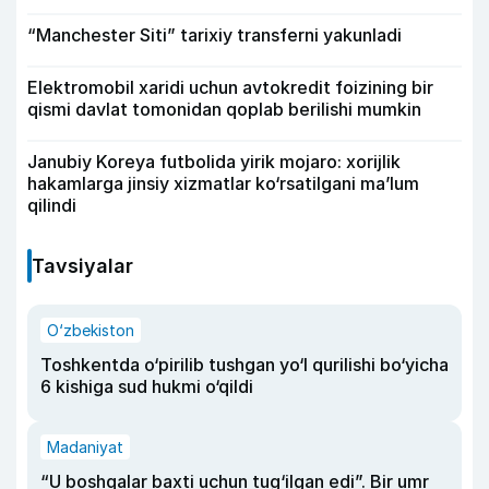
“Manchester Siti” tarixiy transferni yakunladi
Elektromobil xaridi uchun avtokredit foizining bir
qismi davlat tomonidan qoplab berilishi mumkin
Janubiy Koreya futbolida yirik mojaro: xorijlik
hakamlarga jinsiy xizmatlar ko‘rsatilgani ma’lum
qilindi
Tavsiyalar
O‘zbekiston
Toshkentda o‘pirilib tushgan yo‘l qurilishi bo‘yicha
6 kishiga sud hukmi o‘qildi
Madaniyat
“U boshqalar baxti uchun tug‘ilgan edi”. Bir umr