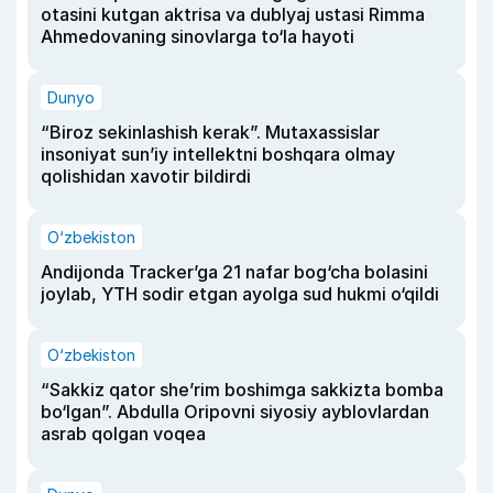
otasini kutgan aktrisa va dublyaj ustasi Rimma
Ahmedovaning sinovlarga to‘la hayoti
Dunyo
“Biroz sekinlashish kerak”. Mutaxassislar
insoniyat sun’iy intellektni boshqara olmay
qolishidan xavotir bildirdi
O‘zbekiston
Andijonda Tracker’ga 21 nafar bog‘cha bolasini
joylab, YTH sodir etgan ayolga sud hukmi o‘qildi
O‘zbekiston
“Sakkiz qator she’rim boshimga sakkizta bomba
bo‘lgan”. Abdulla Oripovni siyosiy ayblovlardan
asrab qolgan voqea