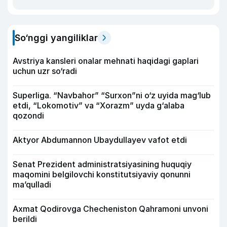
So‘nggi yangiliklar
Avstriya kansleri onalar mehnati haqidagi gaplari
uchun uzr so‘radi
Superliga. “Navbahor” “Surxon”ni o‘z uyida mag‘lub
etdi, “Lokomotiv” va “Xorazm” uyda g‘alaba
qozondi
Aktyor Abdu­mannon Ubaydullayev vafot etdi
Senat Prezident administratsiyasining huquqiy
maqomini belgilovchi konstitutsiyaviy qonunni
ma’qulladi
Axmat Qodirovga Checheniston Qahramoni unvoni
berildi