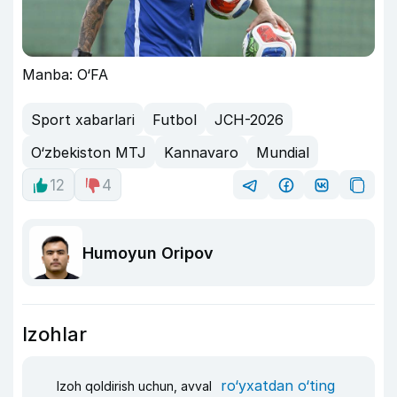
Manba: O‘FA
Sport xabarlari
Futbol
JCH-2026
O‘zbekiston MTJ
Kannavaro
Mundial
12
4
Humoyun Oripov
Izohlar
ro‘yxatdan o‘ting
Izoh qoldirish uchun, avval