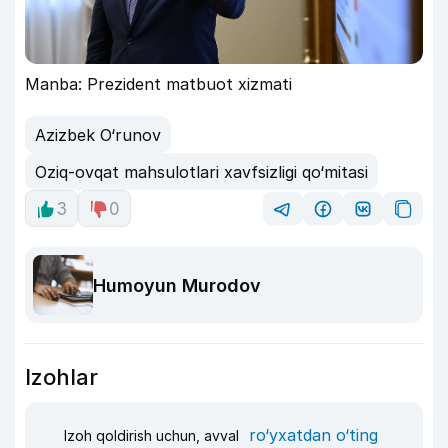
Manba: Prezident matbuot xizmati
Azizbek O‘runov
Oziq-ovqat mahsulotlari xavfsizligi qo‘mitasi
3
0
Humoyun Murodov
Izohlar
ro‘yxatdan o‘ting
Izoh qoldirish uchun, avval