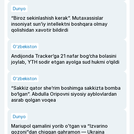
Dunyo
“Biroz sekinlashish kerak”. Mutaxassislar
insoniyat sun’iy intellektni boshqara olmay
qolishidan xavotir bildirdi
O‘zbekiston
Andijonda Tracker’ga 21 nafar bog‘cha bolasini
joylab, YTH sodir etgan ayolga sud hukmi o‘qildi
O‘zbekiston
“Sakkiz qator she’rim boshimga sakkizta bomba
bo‘lgan”. Abdulla Oripovni siyosiy ayblovlardan
asrab qolgan voqea
Dunyo
Mariupol qamalini yorib oʻtgan va “Izvarino
qozoni”dan chiqqan qahramon — Ukraina