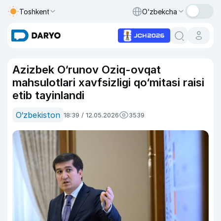
Toshkent
O‘zbekcha
Azizbek O‘runov Oziq-ovqat
mahsulotlari xavfsizligi qo‘mitasi raisi
etib tayinlandi
O‘zbekiston
18:39 / 12.05.2026
3539