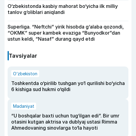
O‘zbekistonda kasbiy mahorat bo‘yicha ilk milliy
tanlov g‘oliblari aniqlandi
Superliga. “Neftchi” yirik hisobda g‘alaba qozondi,
“OKMK” super kambek evaziga “Bunyodkor”dan
ustun keldi, “Nasaf” durang qayd etdi
Tavsiyalar
O‘zbekiston
Toshkentda o‘pirilib tushgan yo‘l qurilishi bo‘yicha
6 kishiga sud hukmi o‘qildi
Madaniyat
“U boshqalar baxti uchun tug‘ilgan edi”. Bir umr
otasini kutgan aktrisa va dublyaj ustasi Rimma
Ahmedovaning sinovlarga to‘la hayoti